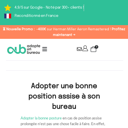
4,9/5 sur Google - Noté par 300+ clients !
Reconditionné en France
⏳ Nouvelle Promo :
-400€
sur Herman Miller Aeron Remastered !
Profitez
maintenant →
0
Adopter une bonne
position assise à son
bureau
Adopter la bonne posture
en cas de position assise
prolongée n’est pas une chose facile à faire. En effet,