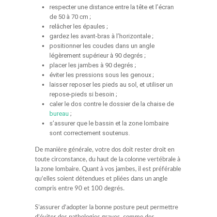
respecter une distance entre la tête et l’écran
de 50 à 70 cm ;
relâcher les épaules ;
gardez les avant-bras à l’horizontale ;
positionner les coudes dans un angle
légèrement supérieur à 90 degrés ;
placer les jambes à 90 degrés ;
éviter les pressions sous les genoux ;
laisser reposer les pieds au sol, et utiliser un
repose-pieds si besoin ;
caler le dos contre le dossier de la chaise de
bureau
;
s’assurer que le bassin et la zone lombaire
sont correctement soutenus.
De manière générale, votre dos doit rester droit en
toute circonstance, du haut de la colonne vertébrale à
la zone lombaire. Quant à vos jambes, il est préférable
qu’elles soient détendues et pliées dans un angle
compris entre 90 et 100 degrés.
S’assurer d’adopter la bonne posture peut permettre