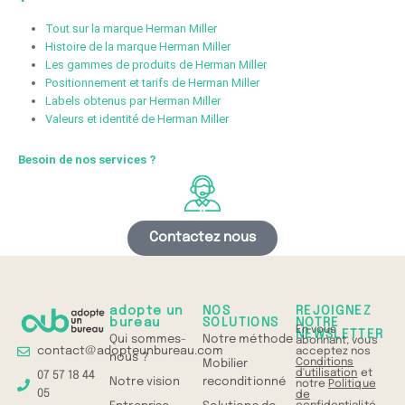
Tout sur la marque Herman Miller
Histoire de la marque Herman Miller
Les gammes de produits de Herman Miller
Positionnement et tarifs de Herman Miller
Labels obtenus par Herman Miller
Valeurs et identité de Herman Miller
Besoin de nos services ?
Contactez nous
adopte un
NOS
REJOIGNEZ
bureau
SOLUTIONS
NOTRE
En vous
NEWSLETTER
Qui sommes-
Notre méthode
abonnant, vous
contact@adopteunbureau.com
acceptez nos
nous ?
Conditions
Mobilier
d'utilisation
et
07 57 18 44
Notre vision
reconditionné
notre
Politique
05
de