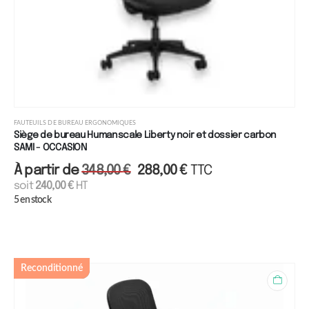
FAUTEUILS DE BUREAU ERGONOMIQUES
Siège de bureau Humanscale Liberty noir et dossier carbon
SAMI - OCCASION
À partir de
348,00
€
288,00
€
TTC
soit
240,00
€
HT
5 en stock
Reconditionné