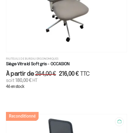
FAUTEUILS DE BUREAU ERGONOMIQUES
Siège Vitra Id Soft gris - OCCASION
À partir de
264,00
€
216,00
€
TTC
soit
180,00
€
HT
46 en stock
Reconditionné