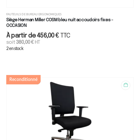
FAUTEUILS DE BUREAU ERGONOMIQUES
Siège Herman Miller COSM bleu nuit accoudoirs fixes -
OCCASION
À partir de
456,00
€
TTC
soit
380,00
€
HT
2 en stock
Reconditionné