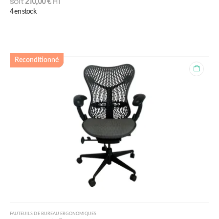
soit
210,00
€
HT
4 en stock
Reconditionné
FAUTEUILS DE BUREAU ERGONOMIQUES