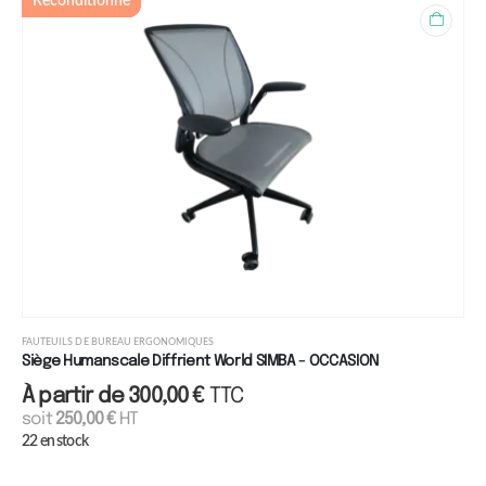
Reconditionné
FAUTEUILS DE BUREAU ERGONOMIQUES
Siège Humanscale Diffrient World SIMBA - OCCASION
À partir de
300,00
€
TTC
soit
250,00
€
HT
22 en stock