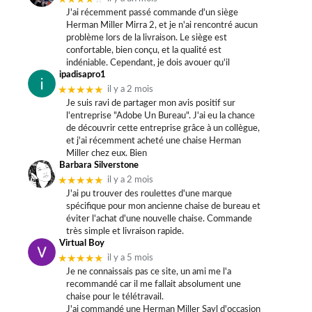
J'ai récemment passé commande d'un siège
Herman Miller Mirra 2, et je n'ai rencontré aucun
problème lors de la livraison. Le siège est
confortable, bien conçu, et la qualité est
indéniable. Cependant, je dois avouer qu'il
ipadisapro1
★★★★★
il y a 2 mois
Je suis ravi de partager mon avis positif sur
l'entreprise "Adobe Un Bureau". J'ai eu la chance
de découvrir cette entreprise grâce à un collègue,
et j'ai récemment acheté une chaise Herman
Miller chez eux. Bien
Barbara Silverstone
★★★★★
il y a 2 mois
J'ai pu trouver des roulettes d'une marque
spécifique pour mon ancienne chaise de bureau et
éviter l'achat d'une nouvelle chaise. Commande
très simple et livraison rapide.
Virtual Boy
★★★★★
il y a 5 mois
Je ne connaissais pas ce site, un ami me l'a
recommandé car il me fallait absolument une
chaise pour le télétravail.
J'ai commandé une Herman Miller Sayl d'occasion