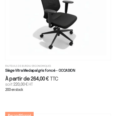
FAUTEUILS DE BUREAU ERGONOMIQUES
Siège Vitra Medapal gris foncé - OCCASION
À partir de
264,00
€
TTC
soit
220,00
€
HT
200 en stock
Reconditionné