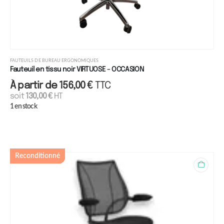
FAUTEUILS DE BUREAU ERGONOMIQUES
Fauteuil en tissu noir VIRTUOSE - OCCASION
À partir de
156,00
€
TTC
soit
130,00
€
HT
1 en stock
Reconditionné