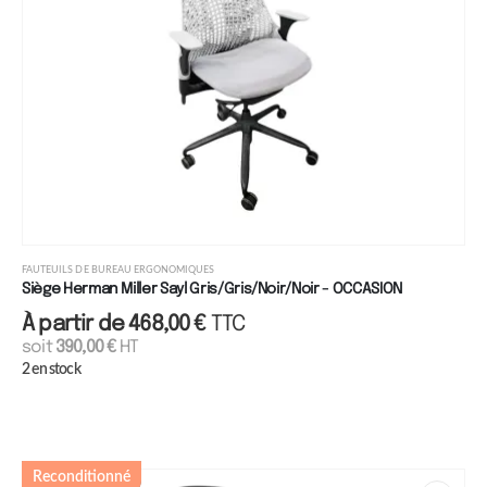
FAUTEUILS DE BUREAU ERGONOMIQUES
Siège Herman Miller Sayl Gris/Gris/Noir/Noir - OCCASION
À partir de
468,00
€
TTC
soit
390,00
€
HT
2 en stock
Reconditionné