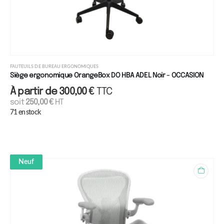
FAUTEUILS DE BUREAU ERGONOMIQUES
Siège ergonomique OrangeBox DO HBA ADEL Noir - OCCASION
À partir de
300,00
€
TTC
soit
250,00
€
HT
71 en stock
Neuf