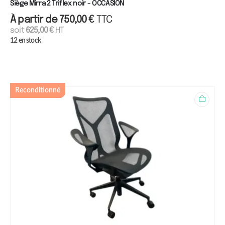
Siège Mirra 2 Triflex noir - OCCASION
À partir de
750,00
€
TTC
soit
625,00
€
HT
12 en stock
Reconditionné