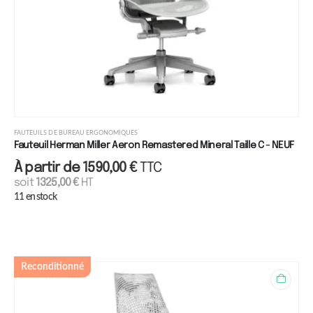
FAUTEUILS DE BUREAU ERGONOMIQUES
Fauteuil Herman Miller Aeron Remastered Mineral Taille C - NEUF
À partir de
1590,00
€
TTC
soit
1325,00
€
HT
11 en stock
Reconditionné