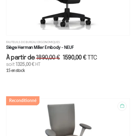
FAUTEUILS DE BUREAU ERGONOMIQUES
Siège Herman Miller Embody - NEUF
À partir de
1890,00
€
1590,00
€
TTC
soit
1325,00
€
HT
15 en stock
Reconditionné