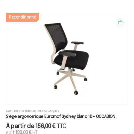
Reconditionné
FAUTEUILS DE BUREAU ERGONOMIQUES
Siège ergonomique Euromof Sydney blanc 1D - OCCASION
À partir de
156,00
€
TTC
soit
130,00
€
HT