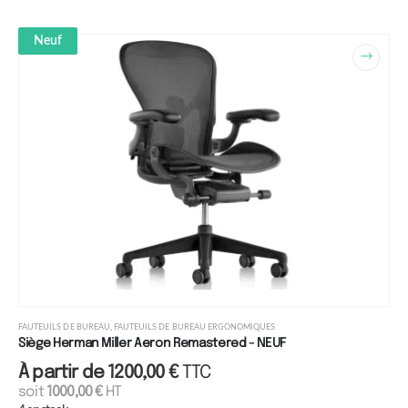
Neuf
,
FAUTEUILS DE BUREAU
FAUTEUILS DE BUREAU ERGONOMIQUES
Siège Herman Miller Aeron Remastered - NEUF
À partir de
1200,00
€
TTC
soit
1000,00
€
HT