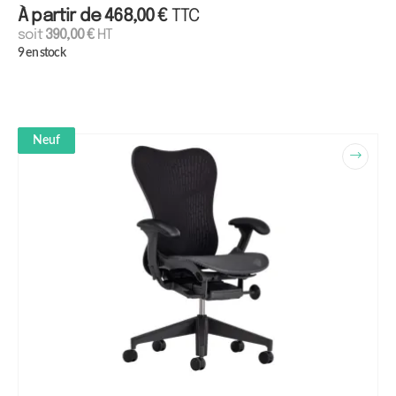
À partir de
468,00
€
TTC
soit
390,00
€
HT
9 en stock
Neuf