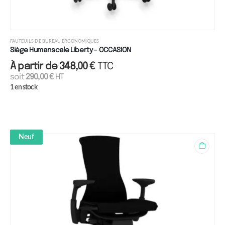
FAUTEUILS DE BUREAU ERGONOMIQUES
Siège Humanscale Liberty - OCCASION
À partir de
348,00
€
TTC
soit
290,00
€
HT
1 en stock
Neuf