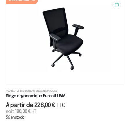
FAUTEUILS DE BUREAU ERGONOMIQUES
Siège ergonomique Eurosit LIAM
À partir de
228,00
€
TTC
soit
190,00
€
HT
56 en stock