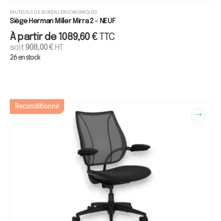
FAUTEUILS DE BUREAU ERGONOMIQUES
Siège Herman Miller Mirra 2 - NEUF
À partir de
1089,60
€
TTC
soit
908,00
€
HT
26 en stock
Reconditionné