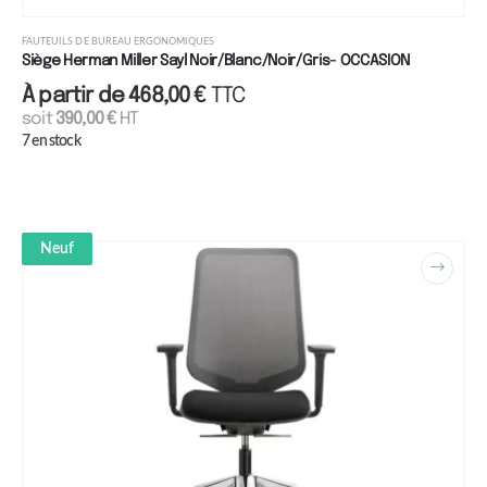
FAUTEUILS DE BUREAU ERGONOMIQUES
Siège Herman Miller Sayl Noir/Blanc/Noir/Gris- OCCASION
À partir de
468,00
€
TTC
soit
390,00
€
HT
7 en stock
Neuf