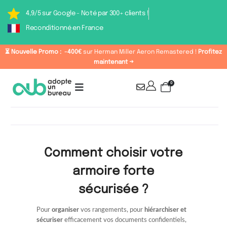
4,9/5 sur Google - Noté par 300+ clients !
Reconditionné en France
⏳ Nouvelle Promo :
-400€
sur Herman Miller Aeron Remastered !
Profitez
maintenant →
0
Comment choisir votre
armoire forte
sécurisée ?
Pour
organiser
vos rangements, pour
hiérarchiser et
sécuriser
efficacement vos documents confidentiels,