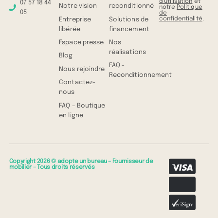
d'utilisation
et
07 57 18 44
Notre vision
reconditionné
notre
Politique
05
de
confidentialité
.
Entreprise
Solutions de
libérée
financement
Espace presse
Nos
réalisations
Blog
FAQ -
Nous rejoindre
Reconditionnement
Contactez-
nous
FAQ – Boutique
en ligne
Copyright 2026 © adopte un bureau – Fournisseur de
mobilier – Tous droits réservés