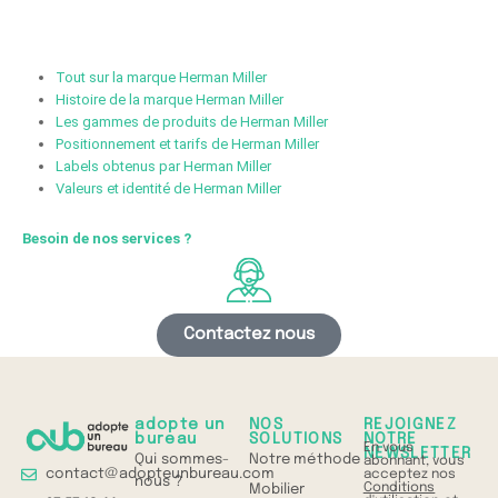
Tout sur la marque Herman Miller
Histoire de la marque Herman Miller
Les gammes de produits de Herman Miller
Positionnement et tarifs de Herman Miller
Labels obtenus par Herman Miller
Valeurs et identité de Herman Miller
Besoin de nos services ?
Contactez nous
adopte un
NOS
REJOIGNEZ
bureau
SOLUTIONS
NOTRE
En vous
NEWSLETTER
Qui sommes-
Notre méthode
abonnant, vous
contact@adopteunbureau.com
acceptez nos
nous ?
Conditions
Mobilier