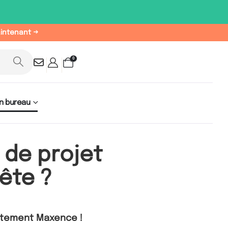
aintenant →
0
n bureau
 de projet
ête ?
ctement Maxence !