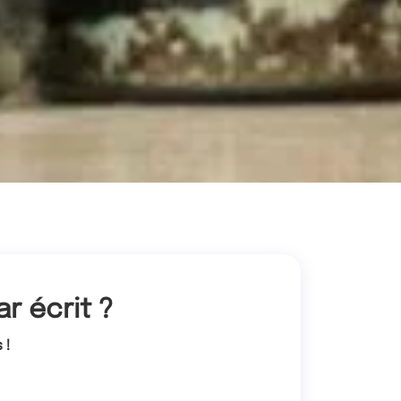
r écrit ?
 !