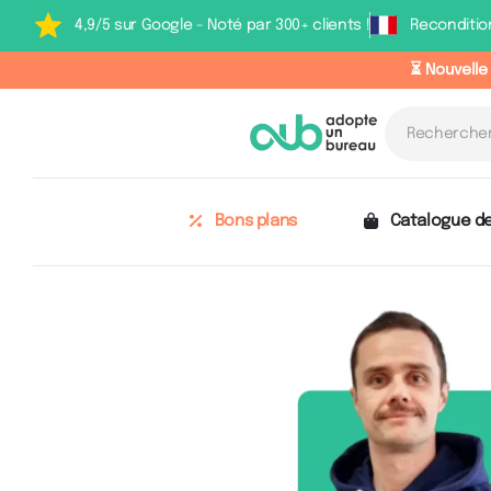
4,9/5 sur Google - Noté par 300+ clients !
Reconditio
⏳ Nouvelle
Bons plans
Catalogue de