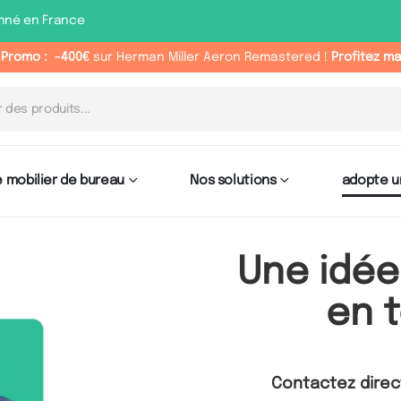
nné en France
 Promo :
-400€
sur Herman Miller Aeron Remastered !
Profitez m
 mobilier de bureau
Nos solutions
adopte u
Une idée
en t
Contactez dire