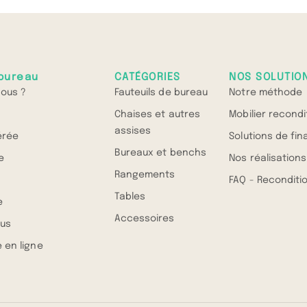
bureau
CATÉGORIES
NOS SOLUTIO
ous ?
Fauteuils de bureau
Notre méthode
Chaises et autres
Mobilier recond
assises
érée
Solutions de fi
Bureaux et benchs
e
Nos réalisations
Rangements
FAQ - Recondit
Tables
e
Accessoires
us
 en ligne