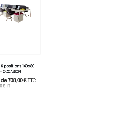
6 positions 140x80
S - OCCASION
r de
708,00
€
TTC
00
€
HT