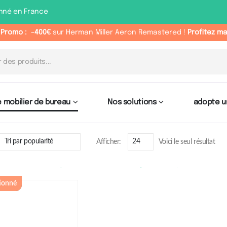
nné en France
 Promo :
-400€
sur Herman Miller Aeron Remastered !
Profitez m
 mobilier de bureau
Nos solutions
adopte u
Afficher:
Voici le seul résultat
Catégorie : Benc
ionné