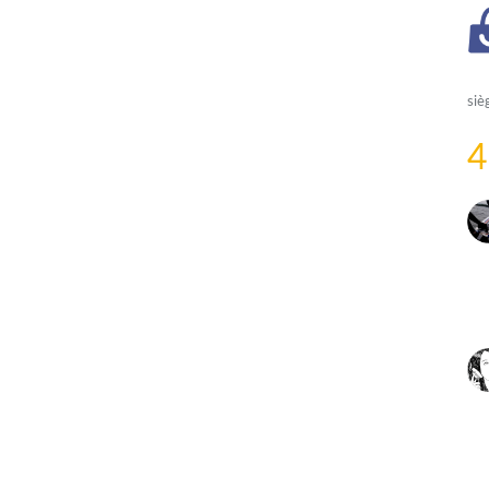
siè
4