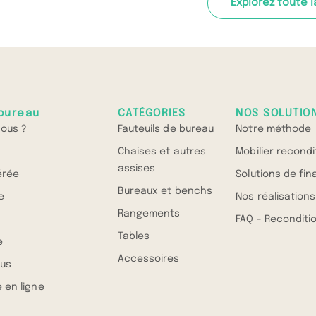
Explorez toute l
bureau
CATÉGORIES
NOS SOLUTIO
ous ?
Fauteuils de bureau
Notre méthode
Chaises et autres
Mobilier recond
assises
érée
Solutions de fi
Bureaux et benchs
e
Nos réalisations
Rangements
FAQ - Recondit
Tables
e
Accessoires
us
 en ligne