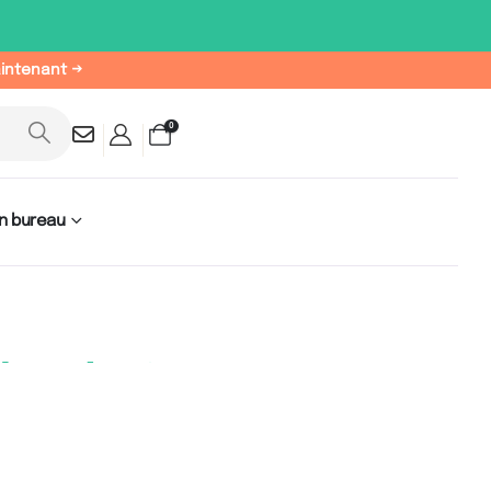
aintenant →
0
n bureau
hs de 6