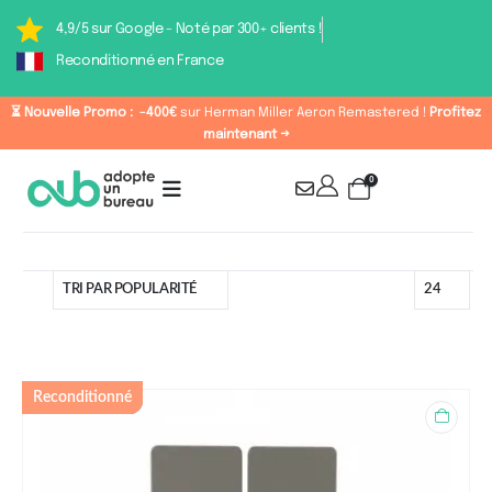
4,9/5 sur Google - Noté par 300+ clients !
Reconditionné en France
⏳ Nouvelle Promo :
-400€
sur Herman Miller Aeron Remastered !
Profitez
maintenant →
0
Catégorie : Ecrans de
Reconditionné
séparation et Cloisons