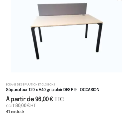
ECRANS DE SÉPARATION ET CLOISONS
Séparateur 120 x H40 gris clair DESIR 9 - OCCASION
À partir de
96,00
€
TTC
soit
80,00
€
HT
41 en stock