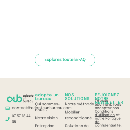
Explorez toute la FAQ
adopte un
NOS
REJOIGNEZ
bureau
SOLUTIONS
NOTRE
En vous
NEWSLETTER
Qui sommes-
Notre méthode
abonnant, vous
contact@adopteunbureau.com
acceptez nos
nous ?
Conditions
Mobilier
d'utilisation
et
07 57 18 44
Notre vision
reconditionné
notre
Politique
05
de
confidentialité
.
Entreprise
Solutions de