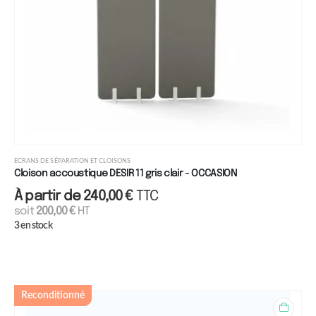
ECRANS DE SÉPARATION ET CLOISONS
Cloison accoustique DESIR 11 gris clair - OCCASION
À partir de
240,00
€
TTC
soit
200,00
€
HT
3 en stock
Reconditionné