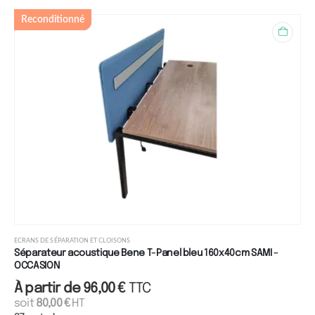
Reconditionné
ECRANS DE SÉPARATION ET CLOISONS
Séparateur acoustique Bene T-Panel bleu 160x40cm SAMI -
OCCASION
À partir de
96,00
€
TTC
soit
80,00
€
HT