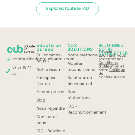
Explorez toute la FAQ
adopte un
NOS
REJOIGNEZ
bureau
SOLUTIONS
NOTRE
En vous
NEWSLETTER
Qui sommes-
Notre méthode
abonnant, vous
contact@adopteunbureau.com
acceptez nos
nous ?
Conditions
Mobilier
d'utilisation
et
07 57 18 44
Notre vision
reconditionné
notre
Politique
05
de
confidentialité
.
Entreprise
Solutions de
libérée
financement
Espace presse
Nos
réalisations
Blog
FAQ -
Nous rejoindre
Reconditionnement
Contactez-
nous
FAQ – Boutique