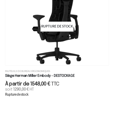
RUPTURE DE STOCK
FAUTEUILS DE BUREAU ERGONOMIQUES
Siège Herman Miller Embody - DESTOCKAGE
À partir de
1548,00
€
TTC
soit
1290,00
€
HT
Rupture de stock