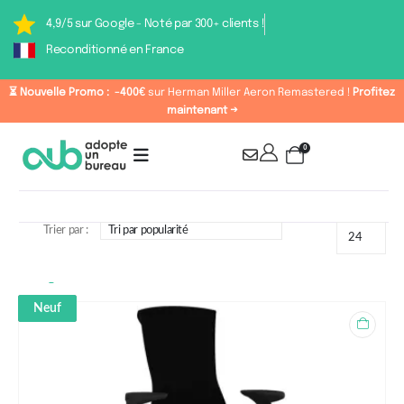
4,9/5 sur Google - Noté par 300+ clients !
Reconditionné en France
⏳ Nouvelle Promo :
-400€
sur Herman Miller Aeron Remastered !
Profitez
maintenant →
0
Trier par :
Étiquette : Herman Miller
Neuf
Embody