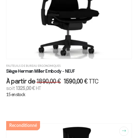
FAUTEUILS DE BUREAU ERGONOMIQUES
Siège Herman Miller Embody - NEUF
À partir de
1890,00
€
1590,00
€
TTC
soit
1325,00
€
HT
15 en stock
Reconditionné