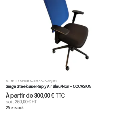
FAUTEUILS DE BUREAU ERGONOMIQUES
Siège Steelcase Reply Air Bleu/Noir - OCCASION
À partir de
300,00
€
TTC
soit
250,00
€
HT
25 en stock