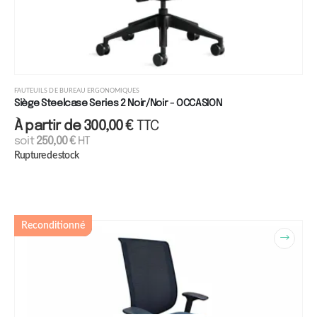
FAUTEUILS DE BUREAU ERGONOMIQUES
Siège Steelcase Series 2 Noir/Noir - OCCASION
À partir de
300,00
€
TTC
soit
250,00
€
HT
Rupture de stock
Reconditionné