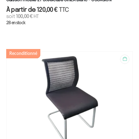
Caisson mobile 2T Steelcase CIRILA blanc - OCCASION
À partir de
120,00
€
TTC
soit
100,00
€
HT
28 en stock
Reconditionné