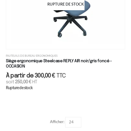
RUPTURE DE STOCK
FAUTEUILS DE BUREAU ERGONOMIQUES
Siège ergonomique Steelcase REPLY AIR noir/gris foncé -
OCCASION
À partir de
300,00
€
TTC
soit
250,00
€
HT
Rupture de stock
Afficher: