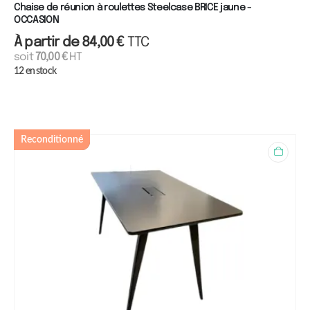
Chaise de réunion à roulettes Steelcase BRICE jaune -
OCCASION
À partir de
84,00
€
TTC
soit
70,00
€
HT
12 en stock
Reconditionné