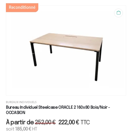
Reconditionné
BUREAUX INDIVIDUELS
Bureau Individuel Steelcase ORACLE 2 160x80 Bois/Noir -
OCCASION
À partir de
252,00
€
222,00
€
TTC
soit
185,00
€
HT