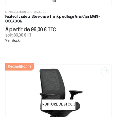
CHAISES DE RÉUNION ET D'ACCUEIL
Fauteuil visiteur Steelcase Think pied luge Gris Clair MAKI -
OCCASION
À partir de
96,00
€
TTC
soit
80,00
€
HT
9 en stock
Reconditionné
RUPTURE DE STOCK