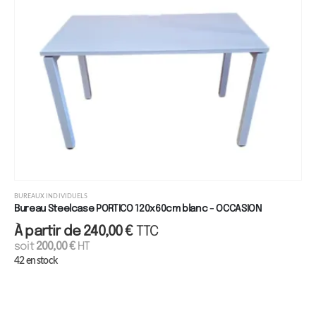
BUREAUX INDIVIDUELS
Bureau Steelcase PORTICO 120x60cm blanc - OCCASION
À partir de
240,00
€
TTC
soit
200,00
€
HT
42 en stock