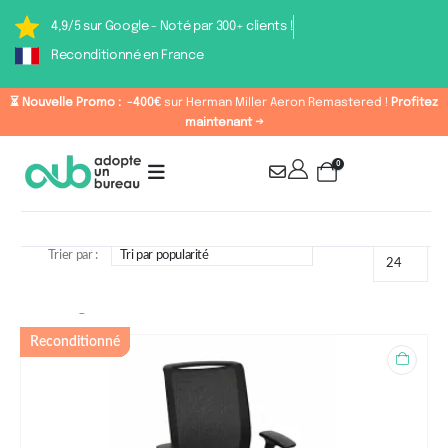
4,9/5 sur Google - Noté par 300+ clients !
Reconditionné en France
⏳ Nouvelle Promo :
-400€
sur Herman Miller Aeron Remastered !
Profitez
maintenant →
0
Trier par :
Étiquette : Steelcase
Reconditionné