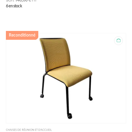
soit
140,00
€
HT
6 en stock
Reconditionné
CHAISES DE RÉUNION ET D'ACCUEIL