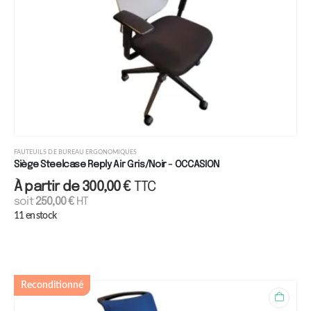
FAUTEUILS DE BUREAU ERGONOMIQUES
Siège Steelcase Reply Air Gris/Noir - OCCASION
À partir de
300,00
€
TTC
soit
250,00
€
HT
11 en stock
Reconditionné