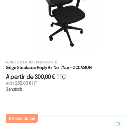
FAUTEUILS DE BUREAU ERGONOMIQUES
Siège Steelcase Reply Air Noir/Noir- OCCASION
À partir de
300,00
€
TTC
soit
250,00
€
HT
3 en stock
Reconditionné