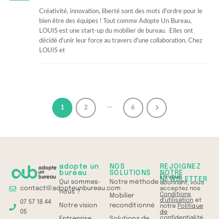
Créativité, innovation, liberté sont des mots d'ordre pour le
bien être des équipes ! Tout comme Adopte Un Bureau,
LOUIS est une start-up du mobilier de bureau. Elles ont
décidé d'unir leur force au travers d'une collaboration. Chez
LOUIS et
…
1
2
6
adopte un
NOS
REJOIGNEZ
bureau
SOLUTIONS
NOTRE
En vous
NEWSLETTER
Qui sommes-
Notre méthode
abonnant, vous
contact@adopteunbureau.com
acceptez nos
nous ?
Conditions
Mobilier
d'utilisation
et
07 57 18 44
Notre vision
reconditionné
notre
Politique
05
de
confidentialité
.
Entreprise
Solutions de