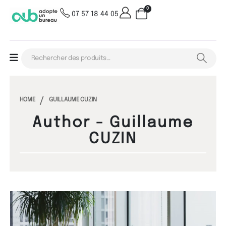
0
07 57 18 44 05
HOME
GUILLAUME CUZIN
Author - Guillaume
CUZIN