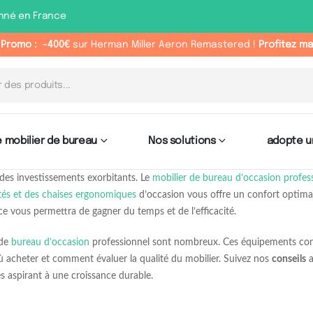
nné en France
 Promo :
-400€
sur Herman Miller Aeron Remastered !
Profitez m
 mobilier de bureau
Nos solutions
adopte u
 des investissements exorbitants. Le
mobilier de bureau d’occasion profes
tés et des chaises ergonomiques
d’occasion vous offre un confort optima
e vous permettra de gagner du temps et de l’efficacité.
 de
bureau d’occasion
professionnel sont nombreux. Ces équipements cont
 où acheter et comment évaluer la qualité du mobilier. Suivez nos
conseils
a
s aspirant à une croissance durable.