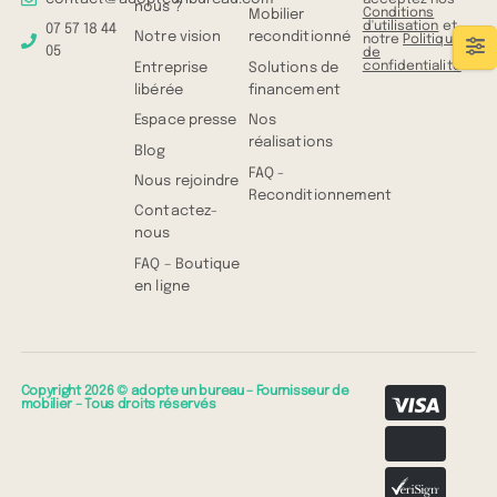
nous ?
Conditions
Mobilier
d'utilisation
et
07 57 18 44
Notre vision
reconditionné
notre
Politique
05
de
confidentialité
.
Entreprise
Solutions de
libérée
financement
Espace presse
Nos
réalisations
Blog
FAQ -
Nous rejoindre
Reconditionnement
Contactez-
nous
FAQ – Boutique
en ligne
Copyright 2026 © adopte un bureau – Fournisseur de
mobilier – Tous droits réservés