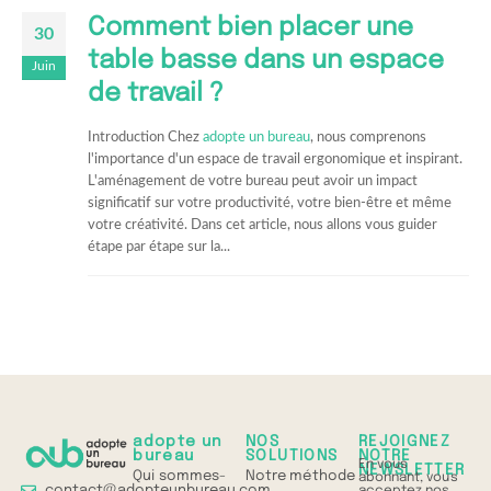
Comment bien placer une
30
table basse dans un espace
Juin
de travail ?
Introduction Chez
adopte un bureau
, nous comprenons
l'importance d'un espace de travail ergonomique et inspirant.
L'aménagement de votre bureau peut avoir un impact
significatif sur votre productivité, votre bien-être et même
votre créativité. Dans cet article, nous allons vous guider
étape par étape sur la...
adopte un
NOS
REJOIGNEZ
bureau
SOLUTIONS
NOTRE
En vous
NEWSLETTER
Qui sommes-
Notre méthode
abonnant, vous
contact@adopteunbureau.com
acceptez nos