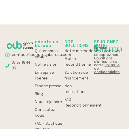
adopte un
NOS
REJOIGNEZ
bureau
SOLUTIONS
NOTRE
En vous
NEWSLETTER
Qui sommes-
Notre méthode
abonnant, vous
contact@adopteunbureau.com
acceptez nos
nous ?
Conditions
Mobilier
d'utilisation
et
07 57 18 44
Notre vision
reconditionné
notre
Politique
05
de
confidentialité
.
Entreprise
Solutions de
libérée
financement
Espace presse
Nos
réalisations
Blog
FAQ -
Nous rejoindre
Reconditionnement
Contactez-
nous
FAQ – Boutique