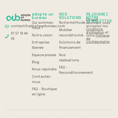
adopte un
NOS
REJOIGNEZ
bureau
SOLUTIONS
NOTRE
En vous
NEWSLETTER
Qui sommes-
Notre méthode
abonnant, vous
contact@adopteunbureau.com
acceptez nos
nous ?
Conditions
Mobilier
d'utilisation
et
07 57 18 44
Notre vision
reconditionné
notre
Politique
05
de
confidentialité
.
Entreprise
Solutions de
libérée
financement
Espace presse
Nos
réalisations
Blog
FAQ -
Nous rejoindre
Reconditionnement
Contactez-
nous
FAQ – Boutique
en ligne