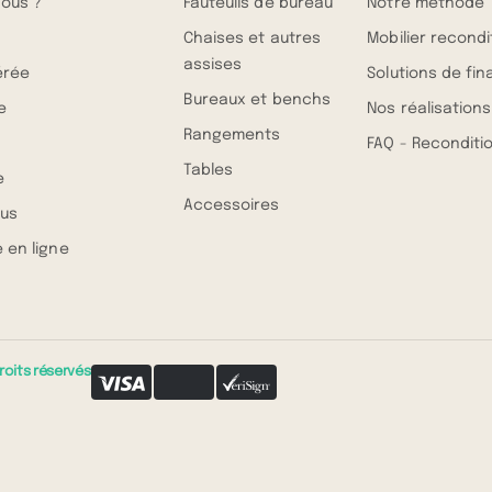
ous ?
Fauteuils de bureau
Notre méthode
Chaises et autres
Mobilier recond
assises
érée
Solutions de fi
Bureaux et benchs
e
Nos réalisations
Rangements
FAQ - Recondit
Tables
e
Accessoires
us
 en ligne
roits réservés