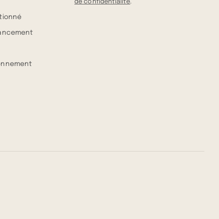
de confidentialité
.
itionné
nancement
ionnement