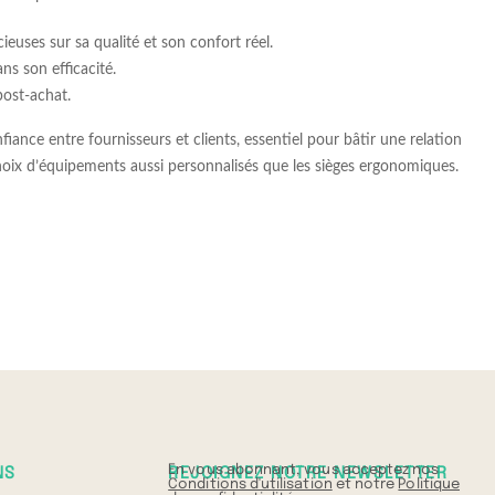
ieuses sur sa qualité et son confort réel.
ns son efficacité.
post-achat.
nce entre fournisseurs et clients, essentiel pour bâtir une relation
choix d’équipements aussi personnalisés que les sièges ergonomiques.
En vous abonnant, vous acceptez nos
NS
REJOIGNEZ NOTRE NEWSLETTER
Conditions d'utilisation
et notre
Politique