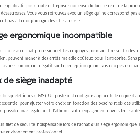
significatif pour toute entreprise soucieuse du bien-être et de la produc
 désastreuses. Vous vous retrouvez avec un siège qui ne correspond pas a
ient pas à la morphologie des utilisateurs ?
iège ergonomique incompatible
 nuire au climat professionnel. Les employés pourraient ressentir des inco
en, peuvent mener à des arrêts maladie coûteux pour l’entreprise. Sans p
 mais aussi un impact négatif sur la perception qu’ont vos équipes du ma
x de siège inadapté
ulo-squelettiques (TMS). Un poste mal configuré augmente le risque d’app
st essentiel pour ajuster votre choix en fonction des besoins réels des uti
rt
possible mais également d’affirmer votre engagement envers leur santé
ilet de sécurité indispensable lors de l’achat d’un siège ergonomique. Ell
tre environnement professionnel.