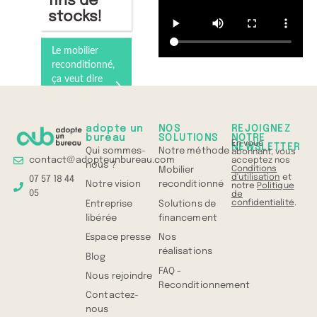
fins de
stocks!
Le mobilier
reconditionné,
ça veut dire
quoi ?
Comprenez
tout en 1 min
adopte un
NOS
REJOIGNEZ
bureau
SOLUTIONS
NOTRE
En vous
NEWSLETTER
Qui sommes-
Notre méthode
abonnant, vous
contact@adopteunbureau.com
acceptez nos
nous ?
Conditions
Mobilier
d'utilisation
et
07 57 18 44
Notre vision
reconditionné
notre
Politique
05
de
confidentialité
.
Entreprise
Solutions de
libérée
financement
Espace presse
Nos
réalisations
Blog
FAQ -
Nous rejoindre
Reconditionnement
Contactez-
nous