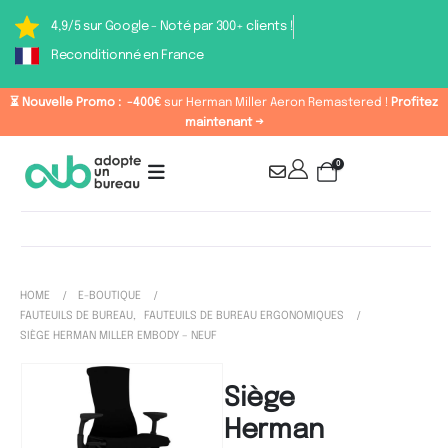
4,9/5 sur Google - Noté par 300+ clients !
Reconditionné en France
⏳ Nouvelle Promo :
-400€
sur Herman Miller Aeron Remastered !
Profitez
maintenant →
0
HOME
E-BOUTIQUE
FAUTEUILS DE BUREAU
,
FAUTEUILS DE BUREAU ERGONOMIQUES
SIÈGE HERMAN MILLER EMBODY – NEUF
Siège
Herman