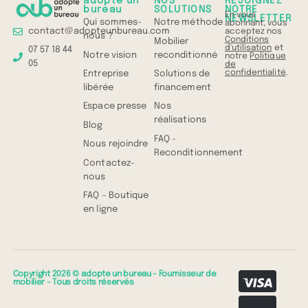
adopte un
NOS
REJOIGNEZ
bureau
SOLUTIONS
NOTRE
En vous
NEWSLETTER
Qui sommes-
Notre méthode
abonnant, vous
contact@adopteunbureau.com
acceptez nos
nous ?
Conditions
Mobilier
d'utilisation
et
07 57 18 44
Notre vision
reconditionné
notre
Politique
05
de
confidentialité
.
Entreprise
Solutions de
libérée
financement
Espace presse
Nos
réalisations
Blog
FAQ -
Nous rejoindre
Reconditionnement
Contactez-
nous
FAQ – Boutique
en ligne
Copyright 2026 © adopte un bureau – Fournisseur de
mobilier – Tous droits réservés