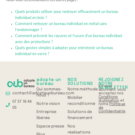
Nous vous recommandons ces autres pages :
Quels produits utiliser pour nettoyer efficacement un bureau
individuel en bois ?
Comment nettoyer un bureau individuel en métal sans
l’endommager ?
Comment prévenir les rayures et l’usure d’un bureau individuel
avec des protections ?
Quels gestes simples à adopter pour entretenir un bureau
individuel en verre ?
adopte un
NOS
REJOIGNEZ
bureau
SOLUTIONS
NOTRE
En vous
NEWSLETTER
Qui sommes-
Notre méthode
abonnant, vous
contact@adopteunbureau.com
acceptez nos
nous ?
Conditions
Mobilier
d'utilisation
et
07 57 18 44
Notre vision
reconditionné
notre
Politique
05
de
confidentialité
.
Entreprise
Solutions de
libérée
financement
Espace presse
Nos
réalisations
Blog