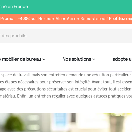
nné en France
 Promo :
-400€
sur Herman Miller Aeron Remastered !
Profitez m
 mobilier de bureau
Nos solutions
adopte u
space de travail, mais son entretien demande une attention particulière
étapes nécessaires pour préserver son intégrité. Avant tout, il est essentie
yage avec des précautions sécuritaires est crucial pour éviter tout acciden
matériau. Enfin, un entretien régulier avec quelques astuces pratiques vou