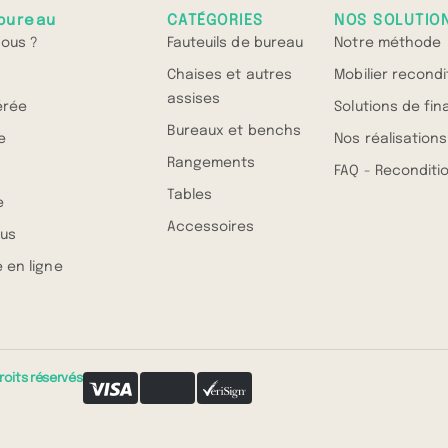
bureau
CATÉGORIES
NOS SOLUTIO
ous ?
Fauteuils de bureau
Notre méthode
Chaises et autres
Mobilier recond
assises
érée
Solutions de fi
Bureaux et benchs
e
Nos réalisations
Rangements
FAQ - Recondit
Tables
e
Accessoires
us
 en ligne
roits réservés