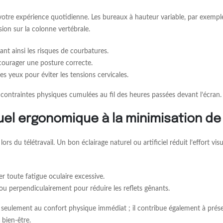
tre expérience quotidienne. Les bureaux à hauteur variable, par exemple
sion sur la colonne vertébrale.
sant ainsi les risques de courbatures.
courager une posture correcte.
es yeux pour éviter les tensions cervicales.
ontraintes physiques cumulées au fil des heures passées devant l’écran.
el ergonomique à la minimisation de l
s du télétravail. Un bon éclairage naturel ou artificiel réduit l’effort v
er toute fatigue oculaire excessive.
ou perpendiculairement pour réduire les reflets gênants.
s seulement au confort physique immédiat ; il contribue également à prés
bien-être.