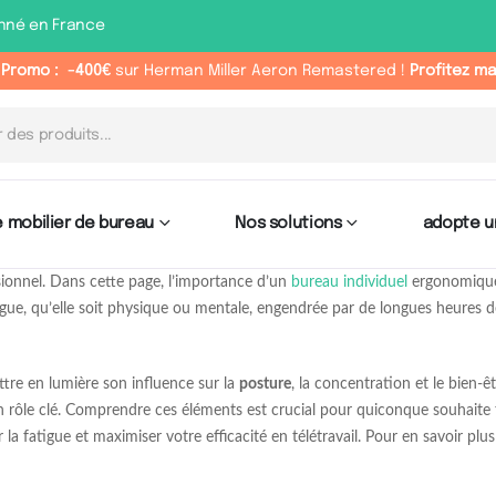
nné en France
 Promo :
-400€
sur Herman Miller Aeron Remastered !
Profitez m
 mobilier de bureau
Nos solutions
adopte u
ionnel. Dans cette page, l’importance d’un
bureau individuel
ergonomique 
atigue, qu’elle soit physique ou mentale, engendrée par de longues heures 
tre en lumière son influence sur la
posture
, la concentration et le bien-ê
 un rôle clé. Comprendre ces éléments est crucial pour quiconque souhaite 
la fatigue et maximiser votre efficacité en télétravail. Pour en savoir plu