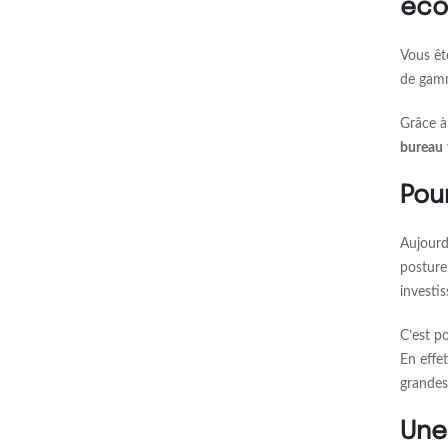
éco
Vous êt
de gamm
Grâce à
bureau
Pou
Aujourd
posture
investi
C’est p
En effe
grandes
Une