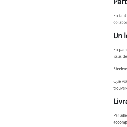
Part
En tan
collabor
Un 
En para
issus de
Steelca
Que vou
trouver
Livr
Par ail
accomp