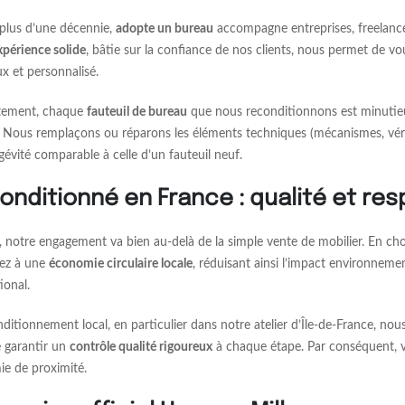
plus d’une décennie,
adopte un bureau
accompagne entreprises, freelances
xpérience solide
, bâtie sur la confiance de nos clients, nous permet de v
ux et personnalisé.
tement, chaque
fauteuil de bureau
que nous reconditionnons est minutieu
. Nous remplaçons ou réparons les éléments techniques (mécanismes, vérin
gévité comparable à celle d’un fauteuil neuf.
onditionné en France : qualité et res
, notre engagement va bien au-delà de la simple vente de mobilier. En ch
pez à une
économie circulaire locale
, réduisant ainsi l’impact environnemen
ional.
nditionnement local, en particulier dans notre atelier d’Île-de-France, nou
e garantir un
contrôle qualité rigoureux
à chaque étape. Par conséquent, vo
e de proximité.