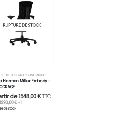
RUPTURE DE STOCK
UILS DE BUREAU ERGONOMIQUES
e Herman Miller Embody -
TOCKAGE
artir de
1548,00
€
TTC
1290,00
€
HT
re de stock