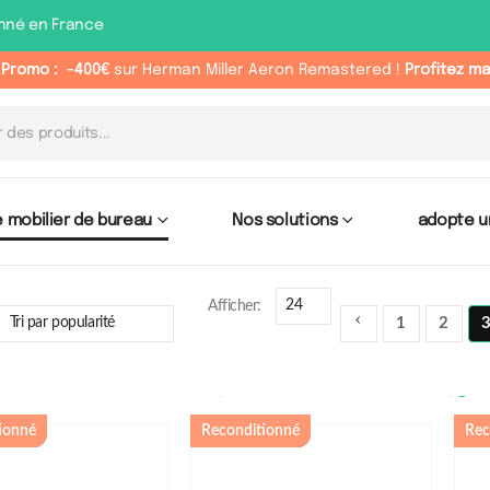
nné en France
 Promo :
-400€
sur Herman Miller Aeron Remastered !
Profitez m
 mobilier de bureau
Nos solutions
adopte u
Afficher:
1
2
Catégorie : Fauteuil
ionné
Reconditionné
Rec
ergonomiq