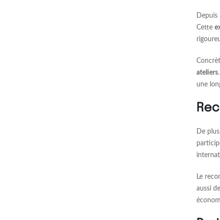
Depuis 
Cette
e
rigoure
Concrè
ateliers
une lon
Rec
De plus
partici
internat
Le reco
aussi d
économi