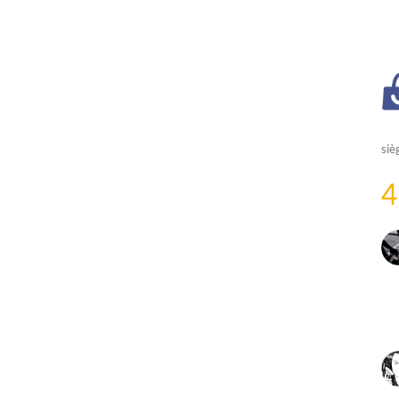
siè
4