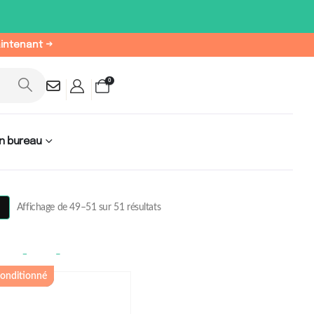
aintenant →
0
n bureau
3
Affichage de 49–51 sur 51 résultats
s de bureau
onditionné
ues