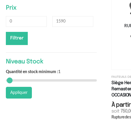
Prix
RU
Filtrer
Niveau Stock
Quantité en stock minimum :
1
FAUTEUILS 
Siège Her
Remastere
Appliquer
OCCASIO
À parti
soit
750,
Rupture de 