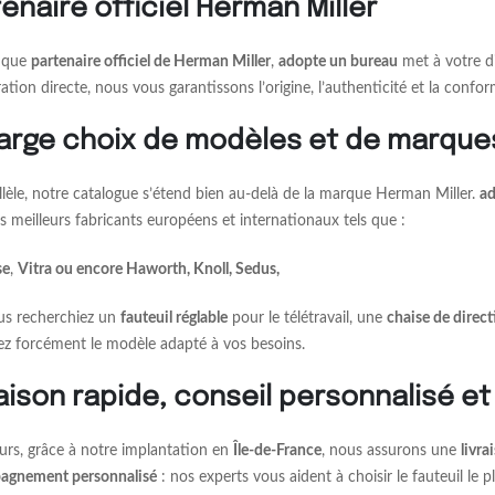
enaire officiel Herman Miller
t que
partenaire officiel de Herman Miller
,
adopte un bureau
met à votre di
ation directe, nous vous garantissons l’origine, l’authenticité et la confo
large choix de modèles et de marqu
llèle, notre catalogue s’étend bien au-delà de la marque Herman Miller.
ad
s meilleurs fabricants européens et internationaux tels que :
se
,
Vitra ou encore Haworth, Knoll, Sedus,
s recherchiez un
fauteuil réglable
pour le télétravail, une
chaise de direct
ez forcément le modèle adapté à vos besoins.
aison rapide, conseil personnalisé et
leurs, grâce à notre implantation en
Île-de-France
, nous assurons une
livra
agnement personnalisé
: nos experts vous aident à choisir le fauteuil le