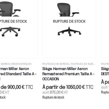
PTURE DE STOCK
RUPTURE DE STOCK
,
DE BUREAU ERGONOMIQUES
FAUTEUILS DE BUREAU
FAUTEUILS DE BUREAU ERGONOMIQUES
FAUTE
man Miller Aeron
Siège Herman Miller Aeron
Sièg
d Standard Taille A -
Remastered Premium Taille A -
DES
N
OCCASION
À p
r de
900,00
€
TTC
À partir de
1050,00
€
TTC
soit
00
€
HT
soit
875,00
€
HT
Ruptu
stock
Rupture de stock