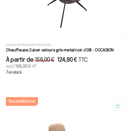
CHAISES DE RÉUNION ET D'ACCUEIL
Chauffeuse Zuiver velours gris metal noir JOBI - OCCASION
À partir de
156,00
€
124,80
€
TTC
soit
104,00
€
HT
7 en stock
Reconditionné