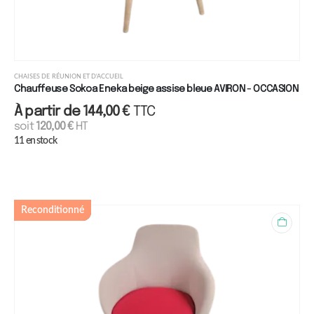
CHAISES DE RÉUNION ET D'ACCUEIL
Chauffeuse Sokoa Eneka beige assise bleue AVIRON - OCCASION
À partir de
144,00
€
TTC
soit
120,00
€
HT
11 en stock
Reconditionné