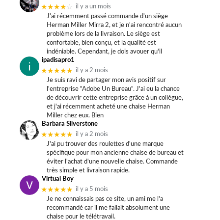
★★★★
☆
il y a un mois
J'ai récemment passé commande d'un siège
Herman Miller Mirra 2, et je n'ai rencontré aucun
problème lors de la livraison. Le siège est
confortable, bien conçu, et la qualité est
indéniable. Cependant, je dois avouer qu'il
ipadisapro1
★★★★★
il y a 2 mois
Je suis ravi de partager mon avis positif sur
l'entreprise "Adobe Un Bureau". J'ai eu la chance
de découvrir cette entreprise grâce à un collègue,
et j'ai récemment acheté une chaise Herman
Miller chez eux. Bien
Barbara Silverstone
★★★★★
il y a 2 mois
J'ai pu trouver des roulettes d'une marque
spécifique pour mon ancienne chaise de bureau et
éviter l'achat d'une nouvelle chaise. Commande
très simple et livraison rapide.
Virtual Boy
★★★★★
il y a 5 mois
Je ne connaissais pas ce site, un ami me l'a
recommandé car il me fallait absolument une
chaise pour le télétravail.