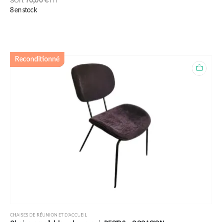
soit
70,00
€
HT
8 en stock
Reconditionné
CHAISES DE RÉUNION ET D'ACCUEIL