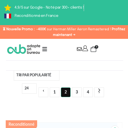
4,9/5 sur Google - Noté par 300+ clients !
Reconditionné en France
⏳ Nouvelle Promo :
-400€
sur Herman Miller Aeron Remastered !
Profitez
maintenant →
0
1
2
3
4
Catégorie : Chaises de
Reconditionné