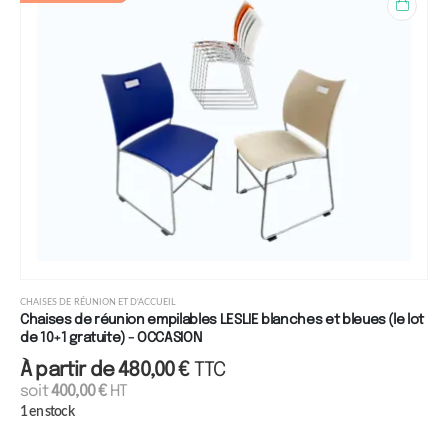
réunion et d'accueil
CHAISES DE RÉUNION ET D'ACCUEIL
Chaises de réunion empilables LESLIE blanches et bleues (le lot
de 10+1 gratuite) - OCCASION
À partir de
480,00
€
TTC
soit
400,00
€
HT
1 en stock