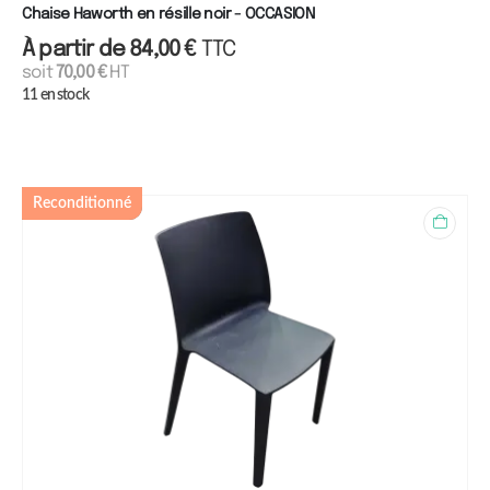
Chaise Haworth en résille noir - OCCASION
À partir de
84,00
€
TTC
soit
70,00
€
HT
11 en stock
Reconditionné