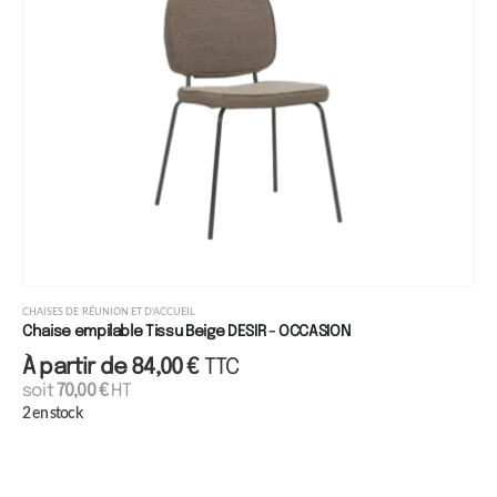
CHAISES DE RÉUNION ET D'ACCUEIL
Chaise empilable Tissu Beige DESIR - OCCASION
À partir de
84,00
€
TTC
soit
70,00
€
HT
2 en stock