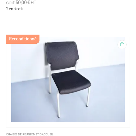
soit
50,00
€
HT
2 en stock
Reconditionné
CHAISES DE RÉUNION ET D'ACCUEIL