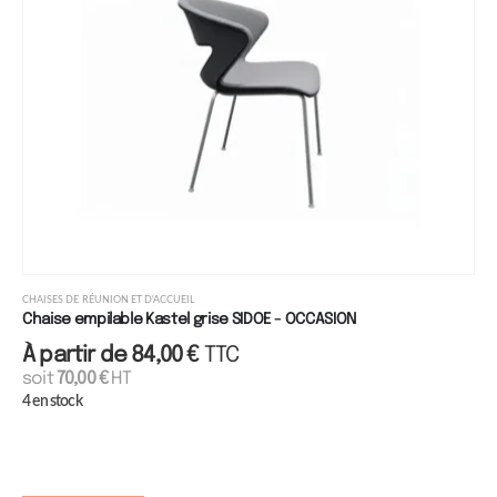
CHAISES DE RÉUNION ET D'ACCUEIL
Chaise empilable Kastel grise SIDOE - OCCASION
À partir de
84,00
€
TTC
soit
70,00
€
HT
4 en stock