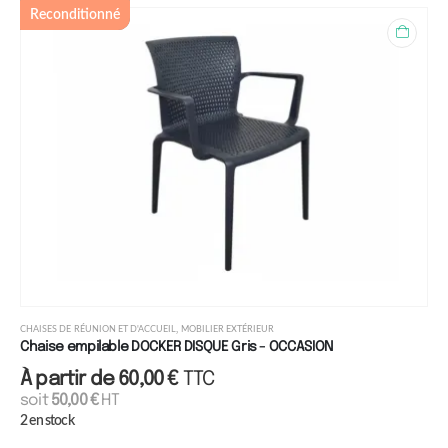
Reconditionné
,
CHAISES DE RÉUNION ET D'ACCUEIL
MOBILIER EXTÉRIEUR
Chaise empilable DOCKER DISQUE Gris - OCCASION
À partir de
60,00
€
TTC
soit
50,00
€
HT
2 en stock