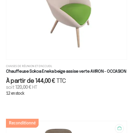
CHAISES DE RÉUNION ET D'ACCUEIL
Chauffeuse Sokoa Eneka beige assise verte AVIRON - OCCASION
À partir de
144,00
€
TTC
soit
120,00
€
HT
12 en stock
Reconditionné