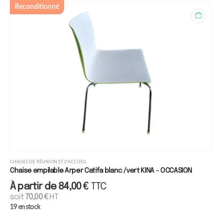
Reconditionné
CHAISES DE RÉUNION ET D'ACCUEIL
Chaise empilable Arper Catifa blanc /vert KINA - OCCASION
À partir de
84,00
€
TTC
soit
70,00
€
HT
19 en stock