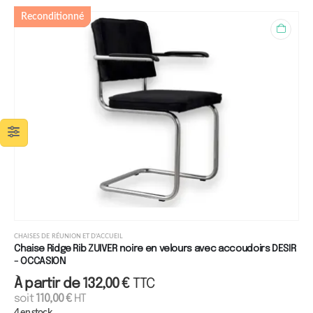
Reconditionné
CHAISES DE RÉUNION ET D'ACCUEIL
Chaise Ridge Rib ZUIVER noire en velours avec accoudoirs DESIR
- OCCASION
À partir de
132,00
€
TTC
soit
110,00
€
HT
4 en stock