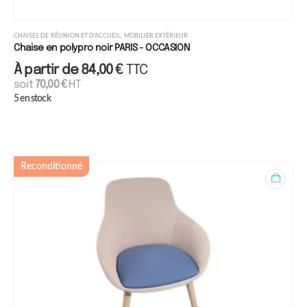
,
CHAISES DE RÉUNION ET D'ACCUEIL
MOBILIER EXTÉRIEUR
Chaise en polypro noir PARIS - OCCASION
À partir de
84,00
€
TTC
soit
70,00
€
HT
5 en stock
Reconditionné