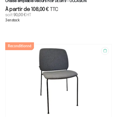
Chaise empilable velours noir DESIR 9 - OCCASION
À partir de
108,00
€
TTC
soit
90,00
€
HT
3 en stock
Reconditionné