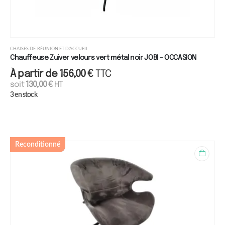
CHAISES DE RÉUNION ET D'ACCUEIL
Chauffeuse Zuiver velours vert métal noir JOBI - OCCASION
À partir de
156,00
€
TTC
soit
130,00
€
HT
3 en stock
Reconditionné