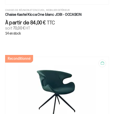
,
CHAISES DE RÉUNION ET D'ACCUEIL
MOBILIER EXTÉRIEUR
Chaise Kastel Kicca One blanc JOBI - OCCASION
À partir de
84,00
€
TTC
soit
70,00
€
HT
14 en stock
Reconditionné