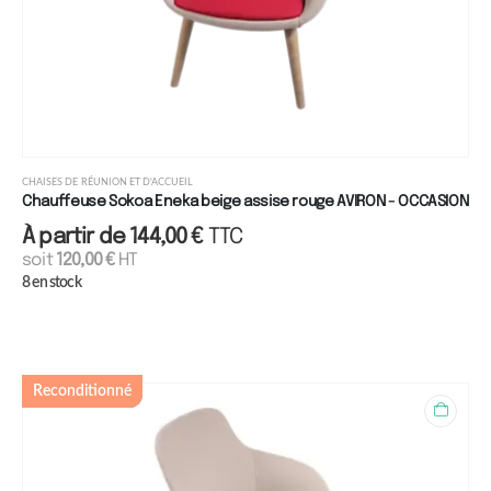
CHAISES DE RÉUNION ET D'ACCUEIL
Chauffeuse Sokoa Eneka beige assise rouge AVIRON - OCCASION
À partir de
144,00
€
TTC
soit
120,00
€
HT
8 en stock
Reconditionné