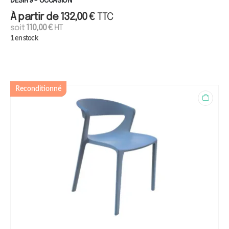
DESIR 9 - OCCASION
À partir de
132,00
€
TTC
soit
110,00
€
HT
1 en stock
Reconditionné