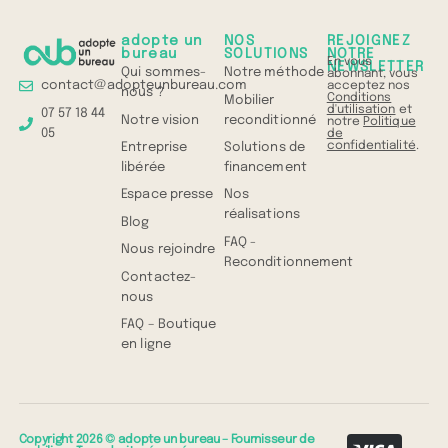
Comprenez
tout en 1 min
adopte un
NOS
REJOIGNEZ
bureau
SOLUTIONS
NOTRE
En vous
NEWSLETTER
Qui sommes-
Notre méthode
abonnant, vous
contact@adopteunbureau.com
acceptez nos
nous ?
Conditions
Mobilier
d'utilisation
et
07 57 18 44
Notre vision
reconditionné
notre
Politique
05
de
confidentialité
.
Entreprise
Solutions de
libérée
financement
Espace presse
Nos
réalisations
Blog
FAQ -
Nous rejoindre
Reconditionnement
Contactez-
nous
FAQ – Boutique
en ligne
Copyright 2026 © adopte un bureau – Fournisseur de