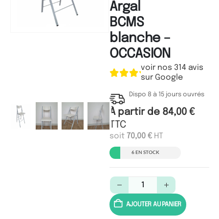
Argal
BCMS
blanche –
OCCASION
voir nos 314 avis
sur Google
Dispo 8 à 15 jours ouvrés
À partir de
84,00
€
TTC
soit
70,00
€
HT
6 EN STOCK
AJOUTER AU PANIER