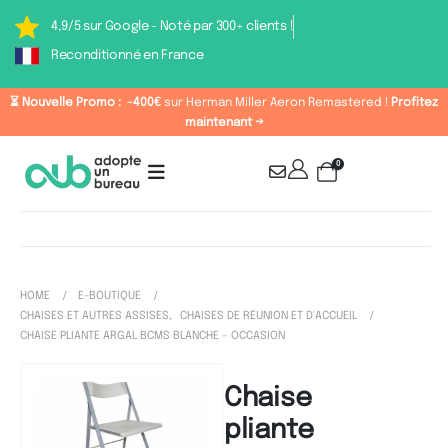
4,9/5 sur Google - Noté par 300+ clients !
Reconditionné en France
⏳ Nouvelle Promo :
-400€
sur Herman Miller Aeron Remastered !
Profitez
maintenant →
0
HOME
E-BOUTIQUE
CHAISES ET AUTRES ASSISES
,
CHAISES DE RÉUNION ET D'ACCUEIL
CHAISE PLIANTE ARGAL BCMS BLANCHE – OCCASION
Chaise
pliante