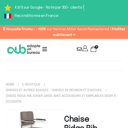
4,9/5 sur Google - Noté par 300+ clients !
Reconditionné en France
⏳ Nouvelle Promo :
-400€
sur Herman Miller Aeron Remastered !
Profitez
maintenant →
0
HOME
E-BOUTIQUE
CHAISES ET AUTRES ASSISES
,
CHAISES DE RÉUNION ET D'ACCUEIL
CHAISE RIDGE RIB ZUIVER GRISE AVEC ACCOUDOIRS ET EMPILABLES DESIR 9 –
OCCASION
Chaise