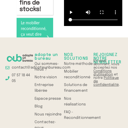
fins de
stocks!
Le mobilier
reconditionné,
ça veut dire
quoi ?
Comprenez
tout en 1 min
adopte un
NOS
REJOIGNEZ
bureau
SOLUTIONS
NOTRE
En vous
NEWSLETTER
Qui sommes-
Notre méthode
abonnant, vous
contact@adopteunbureau.com
acceptez nos
nous ?
Conditions
Mobilier
d'utilisation
et
07 57 18 44
Notre vision
reconditionné
notre
Politique
05
de
confidentialité
.
Entreprise
Solutions de
libérée
financement
Espace presse
Nos
réalisations
Blog
FAQ -
Nous rejoindre
Reconditionnement
Contactez-
nous