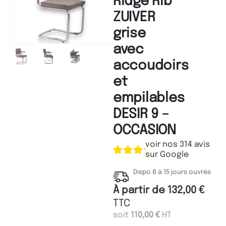
Ridge Rib
ZUIVER
grise
avec
accoudoirs
et
empilables
DESIR 9 –
OCCASION
voir nos 314 avis
sur Google
Dispo 8 à 15 jours ouvrés
À partir de
132,00
€
TTC
soit
110,00
€
HT