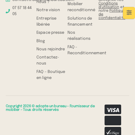
nous ?
Conditions
Mobilier
d'utilisation
et
07 57 18 44
Notre vision
reconditionné
notre
Politique
05
de
confidentialité
.
Entreprise
Solutions de
libérée
financement
Espace presse
Nos
réalisations
Blog
FAQ -
Nous rejoindre
Reconditionnement
Contactez-
nous
FAQ – Boutique
en ligne
Copyright 2026 © adopte un bureau – Fournisseur de
mobilier – Tous droits réservés