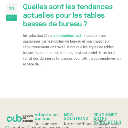
Quelles sont les tendances
30
actuelles pour les tables
Juin
basses de bureau ?
Introduction Chez
adopteunbureau.fr
, nous sommes
passionnés par le mobilier de bureau et son impact sur
l'environnement de travail. Alors que les styles de tables
basses évoluent constamment, il est essentiel de rester à
l'affût des dernières tendances pour offrir à vos employés un
espace de...
adopte un
NOS
REJOIGNEZ
bureau
SOLUTIONS
NOTRE
En vous
NEWSLETTER
Qui sommes-
Notre méthode
abonnant, vous
contact@adopteunbureau.com
acceptez nos