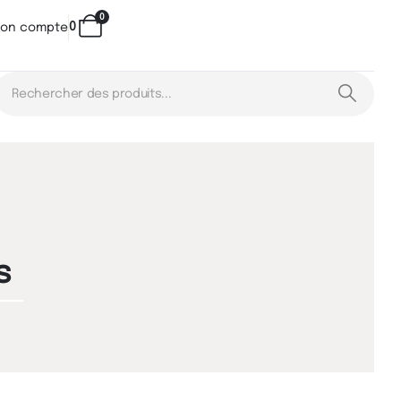
0
0
on compte
s