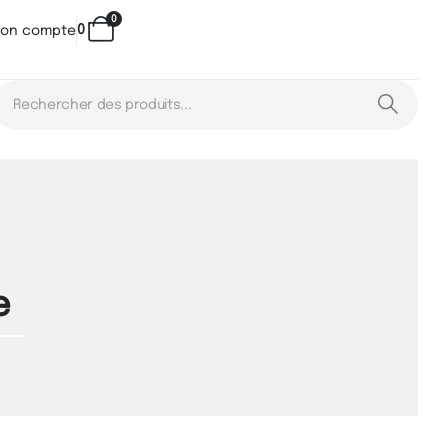
0
0
on compte
e