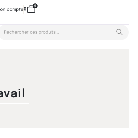
0
0
on compte
avail