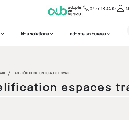
07 57 18 44 05
M
Nos solutions
adopte un bureau
VAIL
TAG -
HÔTELIFICATION ESPACES TRAVAIL
lification espaces tr