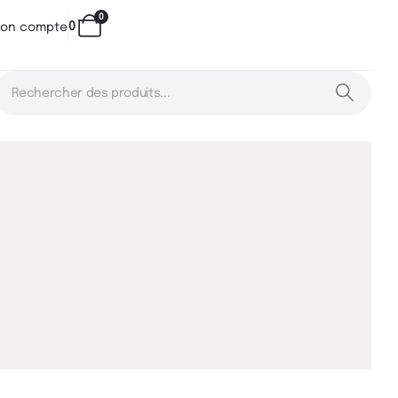
0
0
on compte