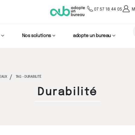
07 57 18 44 05
M
Nos solutions
adopte un bureau
REAUX
TAG -
DURABILITÉ
Durabilité