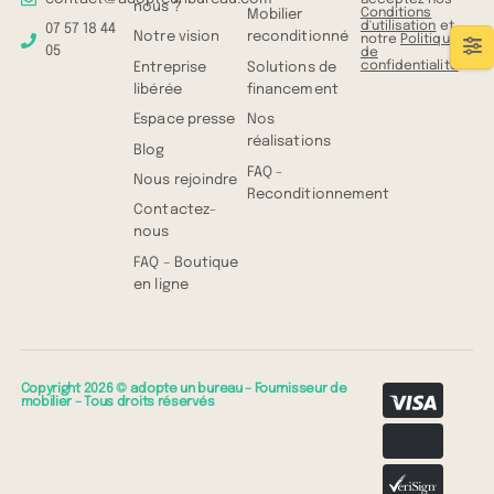
nous ?
Conditions
Mobilier
d'utilisation
et
07 57 18 44
Notre vision
reconditionné
notre
Politique
05
de
confidentialité
.
Entreprise
Solutions de
libérée
financement
Espace presse
Nos
réalisations
Blog
FAQ -
Nous rejoindre
Reconditionnement
Contactez-
nous
FAQ – Boutique
en ligne
Copyright 2026 © adopte un bureau – Fournisseur de
mobilier – Tous droits réservés