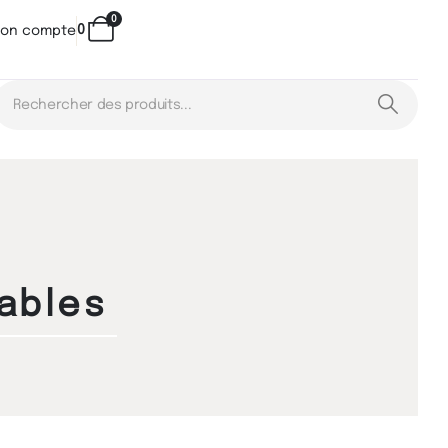
0
0
on compte
ables