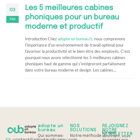
Les 5 meilleures cabines
03
phoniques pour un bureau
Sep
moderne et productif
Introduction Chez
adopte un bureau.fr
, nous comprenons
l'importance d'un environnement de travail optimal pour
favoriser la productivité et le bien-être des employés. C'est
pourquoi nous avons sélectionné les 5 meilleures cabines
phoniques haut de gamme qui s'intégreront parfaitement
dans votre bureau moderne et design. Les cabines...
adopte un
NOS
REJOIGNEZ
bureau
SOLUTIONS
NOTRE
En vous
NEWSLETTER
Qui sommes-
Notre méthode
abonnant, vous
contact@adopteunbureau.com
acceptez nos