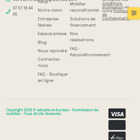
nous ?
Conditions
Mobilier
d'utilisation
et
07 57 18 44
Notre vision
reconditionné
notre
Politique
05
de
confidentialité
.
Entreprise
Solutions de
libérée
financement
Espace presse
Nos
réalisations
Blog
FAQ -
Nous rejoindre
Reconditionnement
Contactez-
nous
FAQ – Boutique
en ligne
Copyright 2026 © adopte un bureau – Fournisseur de
mobilier – Tous droits réservés