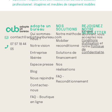
professionnel : étagères et meubles de rangement mobiles
adopte un
NOS
REJOIGNEZ
bureau
SOLUTIONS
NOTRE
En vous
NEWSLETTER
Qui sommes-
Notre méthode
abonnant, vous
contact@adopteunbureau.com
acceptez nos
nous ?
Conditions
Mobilier
d'utilisation
et
07 57 18 44
Notre vision
reconditionné
notre
Politique
05
de
confidentialité
.
Entreprise
Solutions de
libérée
financement
Espace presse
Nos
réalisations
Blog
FAQ -
Nous rejoindre
Reconditionnement
Contactez-
nous
FAQ – Boutique
en ligne