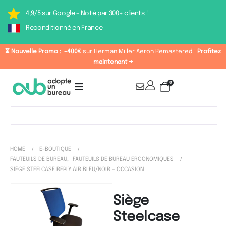
4,9/5 sur Google - Noté par 300+ clients !
Reconditionné en France
⏳ Nouvelle Promo :
-400€
sur Herman Miller Aeron Remastered !
Profitez
maintenant →
0
HOME
E-BOUTIQUE
FAUTEUILS DE BUREAU
,
FAUTEUILS DE BUREAU ERGONOMIQUES
SIÈGE STEELCASE REPLY AIR BLEU/NOIR – OCCASION
Siège
Steelcase