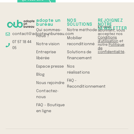
quoi ?
Comprenez
tout en 1 min
adopte un
NOS
REJOIGNEZ
bureau
SOLUTIONS
NOTRE
En vous
NEWSLETTER
Qui sommes-
Notre méthode
abonnant, vous
contact@adopteunbureau.com
acceptez nos
nous ?
Conditions
Mobilier
d'utilisation
et
07 57 18 44
Notre vision
reconditionné
notre
Politique
05
de
confidentialité
.
Entreprise
Solutions de
libérée
financement
Espace presse
Nos
réalisations
Blog
FAQ -
Nous rejoindre
Reconditionnement
Contactez-
nous
FAQ – Boutique
en ligne