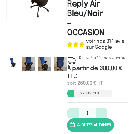
Reply Air
Bleu/Noir
–
OCCASION
voir nos 314 avis
sur Google
Dispo 8 à 15 jours ouvrés
À partir de
300,00
€
TTC
soit
250,00
€
HT
25 EN STOCK
AJOUTER AU PANIER