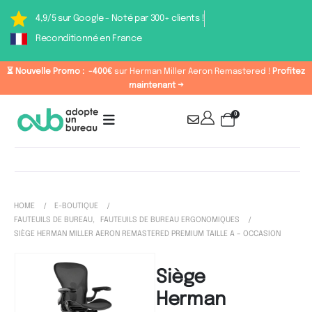
4,9/5 sur Google - Noté par 300+ clients !
Reconditionné en France
⏳ Nouvelle Promo :
-400€
sur Herman Miller Aeron Remastered !
Profitez
maintenant →
0
HOME
E-BOUTIQUE
FAUTEUILS DE BUREAU
,
FAUTEUILS DE BUREAU ERGONOMIQUES
SIÈGE HERMAN MILLER AERON REMASTERED PREMIUM TAILLE A – OCCASION
Siège
Herman