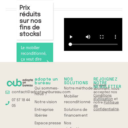
Prix
réduits
sur nos
fins de
stocks!
Le mobilier
reconditionné,
ça veut dire
quoi ?
Comprenez
tout en 1 min
adopte un
NOS
REJOIGNEZ
bureau
SOLUTIONS
NOTRE
En vous
NEWSLETTER
Qui sommes-
Notre méthode
abonnant, vous
contact@adopteunbureau.com
acceptez nos
nous ?
Conditions
Mobilier
d'utilisation
et
07 57 18 44
Notre vision
reconditionné
notre
Politique
05
de
confidentialité
.
Entreprise
Solutions de
libérée
financement
Espace presse
Nos