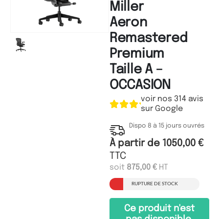
Miller
Aeron
Remastered
Premium
Taille A –
OCCASION
voir nos 314 avis
sur Google
Dispo 8 à 15 jours ouvrés
À partir de
1050,00
€
TTC
soit
875,00
€
HT
RUPTURE DE STOCK
Ce produit n'est