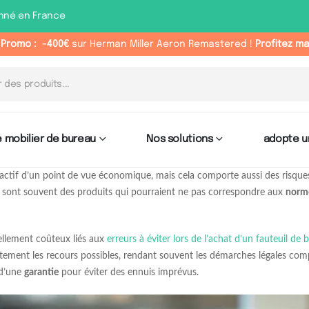
nné en France
 Promo :
-400€
sur Herman Miller Aeron Remastered !
Profitez m
 mobilier de bureau
Nos solutions
adopte u
actif d’un point de vue économique, mais cela comporte aussi des risques
tie sont souvent des produits qui pourraient ne pas correspondre aux
norme
iellement coûteux liés aux
erreurs à éviter lors de l’achat d’un fauteuil de
fortement les recours possibles, rendant souvent les démarches légales co
 d’une
garantie
pour éviter des ennuis imprévus.