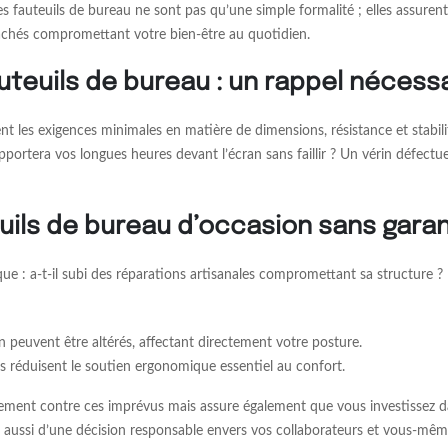
fauteuils de bureau ne sont pas qu’une simple formalité ; elles assurent la
cachés compromettant votre bien-être au quotidien.
uteuils de bureau : un rappel nécess
les exigences minimales en matière de dimensions, résistance et stabilit
upportera vos longues heures devant l’écran sans faillir ? Un vérin défe
euils de bureau d’occasion sans garan
ique : a-t-il subi des réparations artisanales compromettant sa structure ?
n peuvent être altérés, affectant directement votre posture.
s réduisent le soutien ergonomique essentiel au confort.
lement contre ces imprévus mais assure également que vous investissez da
 aussi d’une décision responsable envers vos collaborateurs et vous-mêm