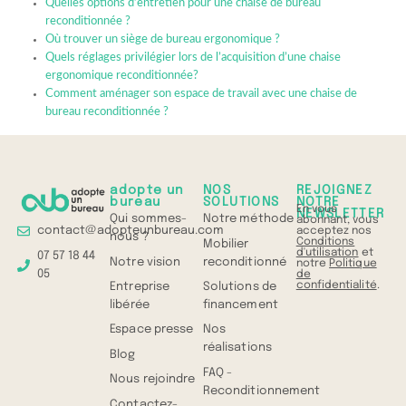
Quelles options d’entretien pour une chaise de bureau
reconditionnée ?
Où trouver un siège de bureau ergonomique ?
Quels réglages privilégier lors de l’acquisition d’une chaise
ergonomique reconditionnée?
Comment aménager son espace de travail avec une chaise de
bureau reconditionnée ?
adopte un
NOS
REJOIGNEZ
bureau
SOLUTIONS
NOTRE
En vous
NEWSLETTER
Qui sommes-
Notre méthode
abonnant, vous
contact@adopteunbureau.com
acceptez nos
nous ?
Conditions
Mobilier
d'utilisation
et
07 57 18 44
Notre vision
reconditionné
notre
Politique
05
de
confidentialité
.
Entreprise
Solutions de
libérée
financement
Espace presse
Nos
réalisations
Blog
FAQ -
Nous rejoindre
Reconditionnement
Contactez-