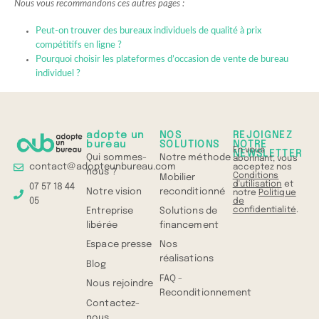
Nous vous recommandons ces autres pages :
Peut-on trouver des bureaux individuels de qualité à prix
compétitifs en ligne ?
Pourquoi choisir les plateformes d’occasion de vente de bureau
individuel ?
adopte un
NOS
REJOIGNEZ
bureau
SOLUTIONS
NOTRE
En vous
NEWSLETTER
Qui sommes-
Notre méthode
abonnant, vous
contact@adopteunbureau.com
acceptez nos
nous ?
Conditions
Mobilier
d'utilisation
et
07 57 18 44
Notre vision
reconditionné
notre
Politique
05
de
confidentialité
.
Entreprise
Solutions de
libérée
financement
Espace presse
Nos
réalisations
Blog
FAQ -
Nous rejoindre
Reconditionnement
Contactez-
nous