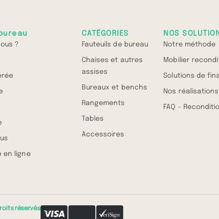
bureau
CATÉGORIES
NOS SOLUTIO
ous ?
Fauteuils de bureau
Notre méthode
Chaises et autres
Mobilier recond
assises
érée
Solutions de fi
Bureaux et benchs
e
Nos réalisations
Rangements
FAQ - Recondit
Tables
e
Accessoires
us
 en ligne
roits réservés