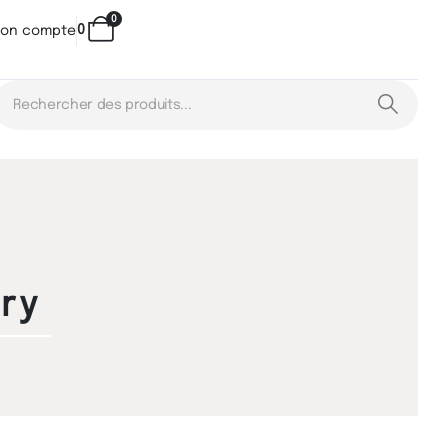
0
0
on compte
ry