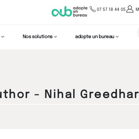
07 57 18 44 05
M
Nos solutions
adopte un bureau
uthor - Nihal Greedhar