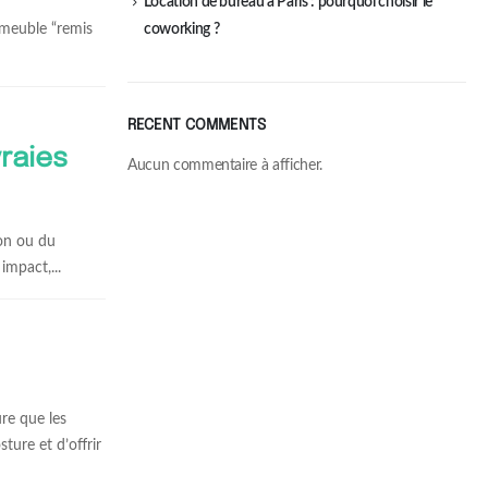
Location de bureau à Paris : pourquoi choisir le
e meuble “remis
coworking ?
RECENT COMMENTS
vraies
Aucun commentaire à afficher.
ion ou du
impact,...
re que les
ture et d’offrir