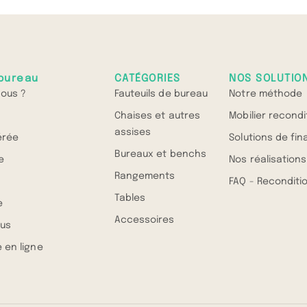
bureau
CATÉGORIES
NOS SOLUTIO
ous ?
Fauteuils de bureau
Notre méthode
Chaises et autres
Mobilier recond
assises
érée
Solutions de fi
Bureaux et benchs
e
Nos réalisations
Rangements
FAQ - Recondit
Tables
e
Accessoires
us
 en ligne