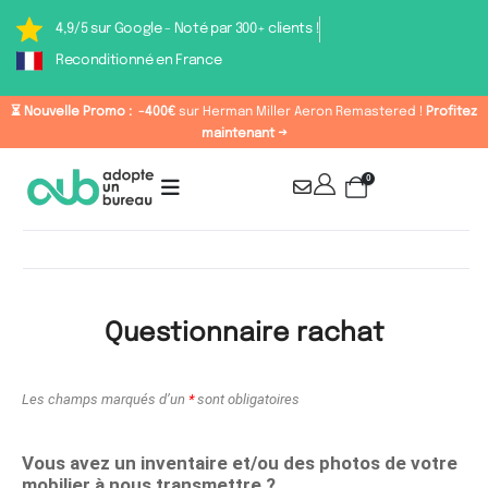
4,9/5 sur Google - Noté par 300+ clients !
Reconditionné en France
⏳ Nouvelle Promo :
-400€
sur Herman Miller Aeron Remastered !
Profitez
maintenant →
0
Questionnaire rachat
Les champs marqués d’un
*
sont obligatoires
Vous avez un inventaire et/ou des photos de votre
mobilier à nous transmettre ?