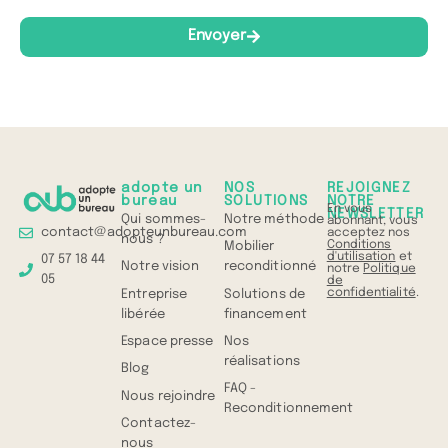
Envoyer
adopte un
NOS
REJOIGNEZ
bureau
SOLUTIONS
NOTRE
En vous
NEWSLETTER
Qui sommes-
Notre méthode
abonnant, vous
contact@adopteunbureau.com
acceptez nos
nous ?
Conditions
Mobilier
d'utilisation
et
07 57 18 44
Notre vision
reconditionné
notre
Politique
05
de
confidentialité
.
Entreprise
Solutions de
libérée
financement
Espace presse
Nos
réalisations
Blog
FAQ -
Nous rejoindre
Reconditionnement
Contactez-
nous