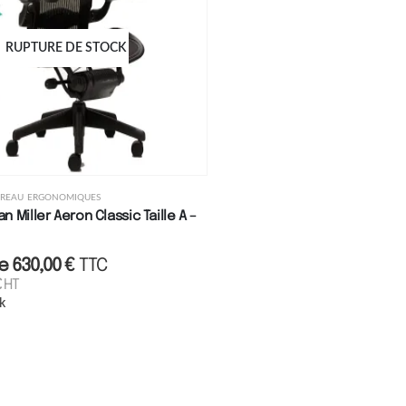
RUPTURE DE STOCK
BUREAU ERGONOMIQUES
 Miller Aeron Classic Taille A –
de
630,00
€
TTC
€
HT
k