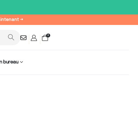
aintenant →
0
n bureau