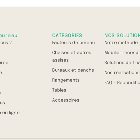
bureau
CATÉGORIES
NOS SOLUTIO
ous ?
Fauteuils de bureau
Notre méthode
Chaises et autres
Mobilier recond
assises
érée
Solutions de fi
Bureaux et benchs
e
Nos réalisations
Rangements
FAQ - Recondit
Tables
e
Accessoires
us
 en ligne