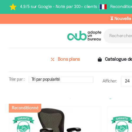
4,9/5 sur Google - Noté par 300+ clients !
Reconditio
⏳ Nouvelle
Bons plans
Catalogue de
Trier par :
Afficher:
Niveau de co
Reconditionné