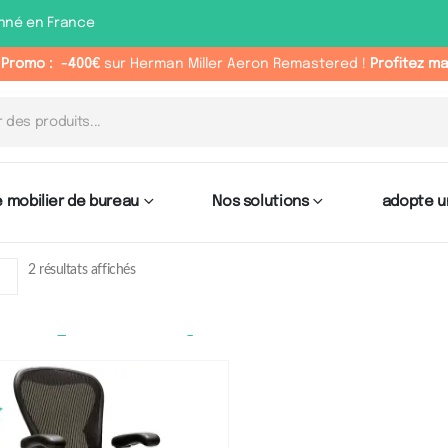
nné en France
 Promo :
-400€
sur Herman Miller Aeron Remastered !
Profitez m
 mobilier de bureau
Nos solutions
adopte u
2 résultats affichés
nfort : Plus