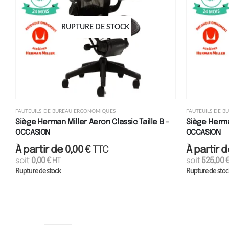
RUPTURE DE STOCK
FAUTEUILS DE BUREAU ERGONOMIQUES
FAUTEUILS DE 
Siège Herman Miller Aeron Classic Taille B -
Siège Herman
OCCASION
OCCASION
À partir de
0,00
€
TTC
À partir 
soit
0,00
€
HT
soit
525,00
Rupture de stock
Rupture de stoc