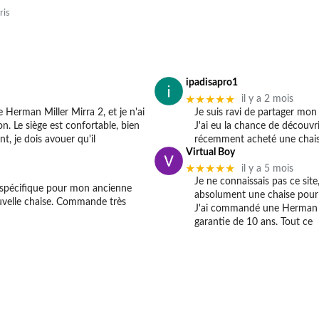
ris
ipadisapro1
★★★★★
il y a 2 mois
Herman Miller Mirra 2, et je n'ai
Je suis ravi de partager mon 
n. Le siège est confortable, bien
J'ai eu la chance de découvrir
t, je dois avouer qu'il
récemment acheté une chais
Virtual Boy
★★★★★
il y a 5 mois
Je ne connaissais pas ce site
e spécifique pour mon ancienne
absolument une chaise pour le
ouvelle chaise. Commande très
J'ai commandé une Herman Mi
garantie de 10 ans. Tout ce