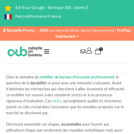
4,9/5 sur Google - Noté par 300+ clients !
Reconditionné en France
⏳ Nouvelle Promo :
-400€
sur Herman Miller Aeron Remastered !
Profitez
maintenant →
0
Dans le domaine du
mobilier de bureau d’occasion professionnel
, la
question de la
durabilité
se pose avec une intensité croissante. Avant
d’atteindre les entreprises qui cherchent à allier économie et efficacité,
ce mobilier est soumis à des standards stricts et à un processus
rigoureux d’évaluation. Ces
tests,
qui englobent qualité et résistance,
jouent un rôle crucial dans l’assurance que les meubles proposés sur le
marché ne déçoivent pas.
Décrivons ensemble ces étapes,
essentielles
pour fournir aux
utilisateurs finaux non seulement des meubles esthétiques mais aussi