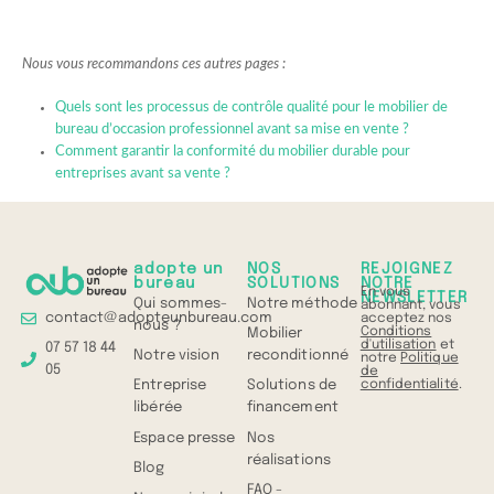
Nous vous recommandons ces autres pages :
Quels sont les processus de contrôle qualité pour le mobilier de
bureau d’occasion professionnel avant sa mise en vente ?
Comment garantir la conformité du mobilier durable pour
entreprises avant sa vente ?
adopte un
NOS
REJOIGNEZ
bureau
SOLUTIONS
NOTRE
En vous
NEWSLETTER
Qui sommes-
Notre méthode
abonnant, vous
contact@adopteunbureau.com
acceptez nos
nous ?
Conditions
Mobilier
d'utilisation
et
07 57 18 44
Notre vision
reconditionné
notre
Politique
05
de
confidentialité
.
Entreprise
Solutions de
libérée
financement
Espace presse
Nos
réalisations
Blog
FAQ -