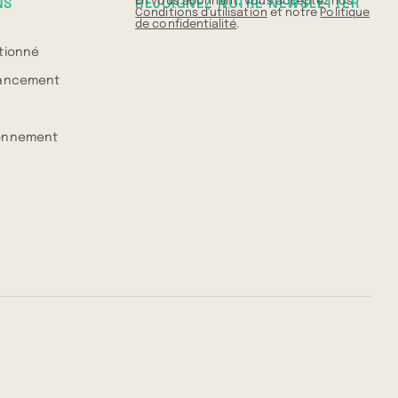
En vous abonnant, vous acceptez nos
NS
REJOIGNEZ NOTRE NEWSLETTER
Conditions d'utilisation
et notre
Politique
de confidentialité
.
itionné
nancement
ionnement