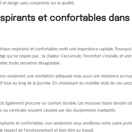
té et design sans compromis sur la qualité.
pirants et confortables dans 
tériaux respirants et confortables revêt une importance capitale. Pourquoi 
 qui ne respire pas ; la chaleur s’accumule, l’inconfort s’installe, et votr
éviter toute sensation désagréable.
non seulement une ventilation adéquate mais aussi une résistance accrue
tif tout au long de la journée. En choisissant du mobilier doté de ces car
il doit également procurer un confort durable. Les mousses haute densité ut
les ou cervicales souvent causées par des équipements inadaptés.
espirants et confortables, non seulement vous améliorez votre cadre pro
lie respect de l’environnement et bien-être au travail.