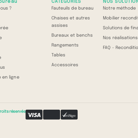
bureau
CATÉGORIES
NOS SOLUTIO
ous ?
Fauteuils de bureau
Notre méthode
Chaises et autres
Mobilier recond
assises
érée
Solutions de fi
Bureaux et benchs
e
Nos réalisations
Rangements
FAQ - Recondit
Tables
e
Accessoires
us
 en ligne
roits réservés