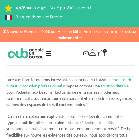
4,9/5 sur Google - Noté par 300+ clients !
Reconditionné en France
⏳ Nouvelle Promo :
-400€
sur Herman Miller Aeron Remastered !
Profitez
maintenant →
0
Face aux transformations incessantes du monde du travail, le
mobilier de
bureau d’occasion professionnel
s’impose comme une
solution durable
pour s’adapter aux besoins fluctuants des entreprises modernes.
Comment cet
atout
incontournable parvient-il à répondre aux exigences
variées des espaces de travail contemporains ?
Dans cette
exploration
captivante, nous allons dévoiler comment ce
type de mobilier offre non seulement une réduction des coûts
substantielle, mais également un impact environnemental positif. De la
flexibilité
aux nouvelles exigences des bureaux, nous aborderons tous