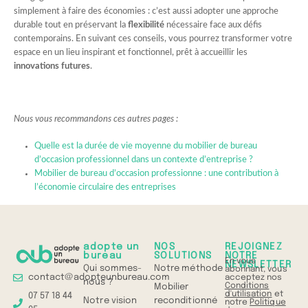
simplement à faire des économies : c’est aussi adopter une approche
durable tout en préservant la
flexibilité
nécessaire face aux défis
contemporains. En suivant ces conseils, vous pourrez transformer votre
espace en un lieu inspirant et fonctionnel, prêt à accueillir les
innovations futures
.
Nous vous recommandons ces autres pages :
Quelle est la durée de vie moyenne du mobilier de bureau
d’occasion professionnel dans un contexte d’entreprise ?
Mobilier de bureau d’occasion professionne : une contribution à
l’économie circulaire des entreprises
adopte un
NOS
REJOIGNEZ
bureau
SOLUTIONS
NOTRE
En vous
NEWSLETTER
Qui sommes-
Notre méthode
abonnant, vous
contact@adopteunbureau.com
acceptez nos
nous ?
Conditions
Mobilier
d'utilisation
et
07 57 18 44
Notre vision
reconditionné
notre
Politique