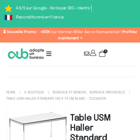
4,9/5 sur Google - Noté par 300+ clients !
Reconditionné en France
⏳ Nouvelle Promo :
-400€
sur Herman Miller Aeron Remastered !
Profitez
maintenant →
0
HOME
E-BOUTIQUE
BUREAUX ET BENCHS
,
BUREAUX INDIVIDUELS
TABLE USM HALLER STANDARD 150 X 75 CM BLANC – OCCASION
Table USM
Haller
Standard