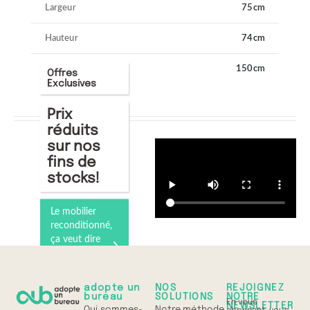
Largeur
75cm
Hauteur
74cm
Longueur
150cm
Offres
Exclusives
Prix
réduits
sur nos
fins de
stocks!
Le mobilier
reconditionné,
ça veut dire
quoi ?
Comprenez
tout en 1 min
adopte un
NOS
REJOIGNEZ
bureau
SOLUTIONS
NOTRE
En vous
NEWSLETTER
Qui sommes-
Notre méthode