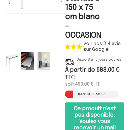
150 x 75
cm blanc
–
OCCASION
voir nos 314 avis
sur Google
Dispo 8 à 15 jours ouvrés
À partir de
588,00
€
TTC
soit
490,00
€
HT
RUPTURE DE STOCK
Ce produit n'est
pas disponible.
Voulez vous
recevoir un mail