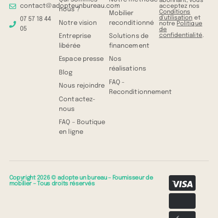
abonnant, vous
contact@adopteunbureau.com
acceptez nos
nous ?
Conditions
Mobilier
d'utilisation
et
07 57 18 44
Notre vision
reconditionné
notre
Politique
05
de
confidentialité
.
Entreprise
Solutions de
libérée
financement
Espace presse
Nos
réalisations
Blog
FAQ -
Nous rejoindre
Reconditionnement
Contactez-
nous
FAQ – Boutique
en ligne
Copyright 2026 © adopte un bureau – Fournisseur de
mobilier – Tous droits réservés