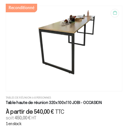
Reconditionné
TABLES DE RÉUNION 6-8 PERSONNES
Table haute de réunion 320x100x110 JOBI - OCCASION
À partir de
540,00
€
TTC
soit
450,00
€
HT
1 en stock