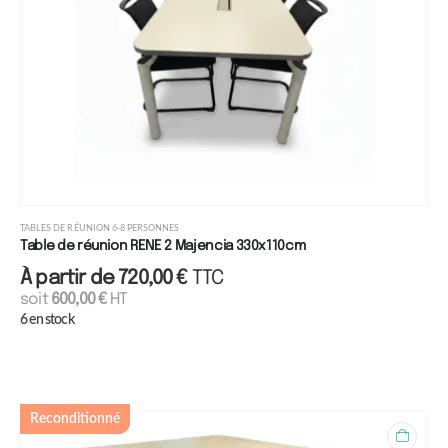
TABLES DE RÉUNION 6-8 PERSONNES
Table de réunion RENE 2 Majencia 330x110cm
À partir de
720,00
€
TTC
soit
600,00
€
HT
6 en stock
Reconditionné