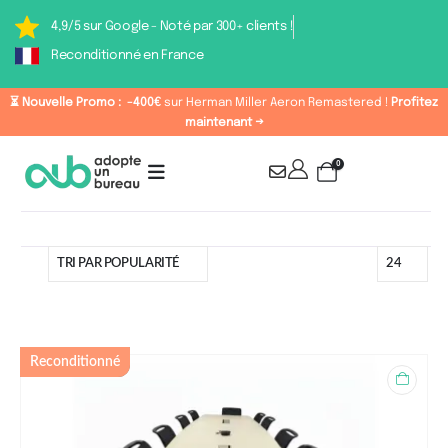
4,9/5 sur Google - Noté par 300+ clients !
Reconditionné en France
⏳ Nouvelle Promo :
-400€
sur Herman Miller Aeron Remastered !
Profitez
maintenant →
0
Catégorie : Tables de
Reconditionné
réunion 6-8 personnes