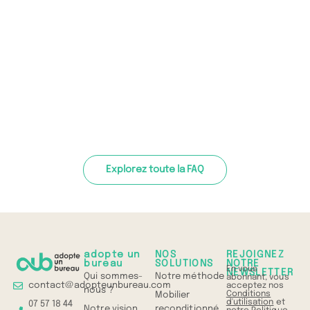
Explorez toute la FAQ
adopte un
NOS
REJOIGNEZ
bureau
SOLUTIONS
NOTRE
En vous
NEWSLETTER
Qui sommes-
Notre méthode
abonnant, vous
contact@adopteunbureau.com
acceptez nos
nous ?
Conditions
Mobilier
d'utilisation
et
07 57 18 44
Notre vision
reconditionné