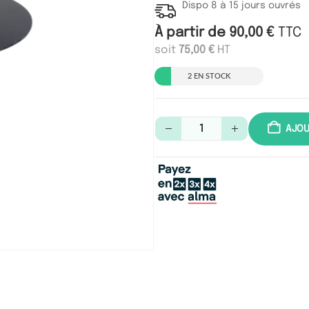
Dispo 8 à 15 jours ouvrés
À partir de
90,00
€
TTC
soit
75,00
€
HT
2 EN STOCK
AJOU