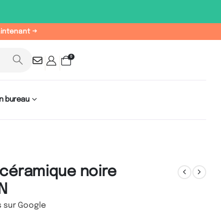
aintenant →
0
n bureau
 céramique noire
N
s sur Google