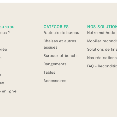
bureau
CATÉGORIES
NOS SOLUTIO
ous ?
Fauteuils de bureau
Notre méthode
Chaises et autres
Mobilier recond
assises
érée
Solutions de fi
Bureaux et benchs
e
Nos réalisations
Rangements
FAQ - Recondit
Tables
e
Accessoires
us
 en ligne