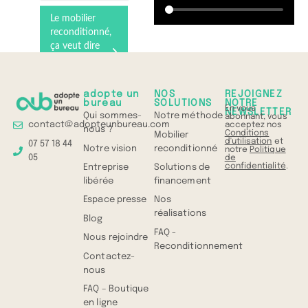
Le mobilier
reconditionné,
ça veut dire
quoi ?
Comprenez
tout en 1 min
adopte un
NOS
REJOIGNEZ
bureau
SOLUTIONS
NOTRE
En vous
NEWSLETTER
Qui sommes-
Notre méthode
abonnant, vous
contact@adopteunbureau.com
acceptez nos
nous ?
Conditions
Mobilier
d'utilisation
et
07 57 18 44
Notre vision
reconditionné
notre
Politique
05
de
confidentialité
.
Entreprise
Solutions de
libérée
financement
Espace presse
Nos
réalisations
Blog
FAQ -
Nous rejoindre
Reconditionnement
Contactez-
nous
FAQ – Boutique
en ligne