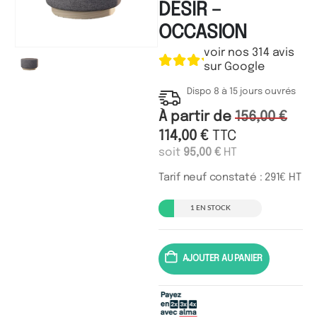
DESIR –
OCCASION
voir nos 314 avis
sur Google
Dispo 8 à 15 jours ouvrés
À partir de
156,00
€
114,00
€
TTC
soit
95,00
€
HT
Tarif neuf constaté : 291€ HT
1 EN STOCK
AJOUTER AU PANIER