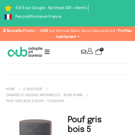
4,9/5 sur Google - Noté par 300+ clients !
Reconditionné en France
⏳ Nouvelle Promo :
-400€
sur Herman Miller Aeron Remastered !
Profitez
maintenant →
0
HOME
E-BOUTIQUE
CANAPÉS ET ASSISES INFORMELLES
,
BONS PLANS
POUF GRIS BOIS 5 DESIR – OCCASION
Pouf gris
bois 5