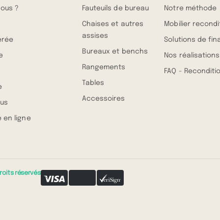
ous ?
Fauteuils de bureau
Notre méthode
Chaises et autres
Mobilier recond
assises
érée
Solutions de fi
Bureaux et benchs
e
Nos réalisations
Rangements
FAQ - Recondit
Tables
e
Accessoires
us
 en ligne
roits réservés