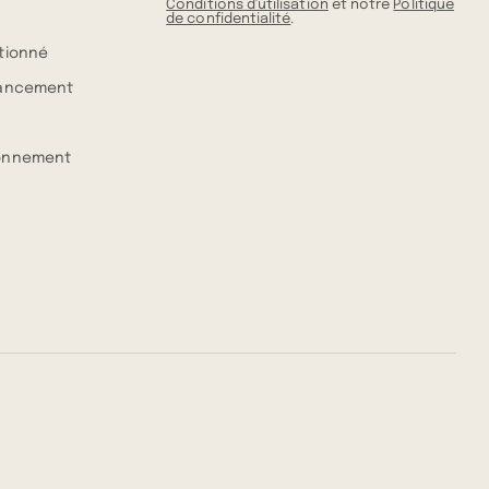
Conditions d'utilisation
et notre
Politique
de confidentialité
.
itionné
nancement
ionnement