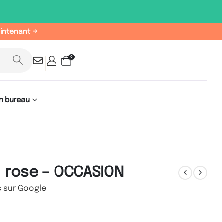
aintenant →
0
n bureau
I rose – OCCASION
s sur Google