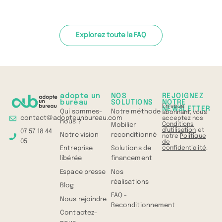
Explorez toute la FAQ
adopte un
NOS
REJOIGNEZ
bureau
SOLUTIONS
NOTRE
En vous
NEWSLETTER
Qui sommes-
Notre méthode
abonnant, vous
contact@adopteunbureau.com
acceptez nos
nous ?
Conditions
Mobilier
d'utilisation
et
07 57 18 44
Notre vision
reconditionné
notre
Politique
05
de
confidentialité
.
Entreprise
Solutions de
libérée
financement
Espace presse
Nos
réalisations
Blog
FAQ -
Nous rejoindre
Reconditionnement
Contactez-