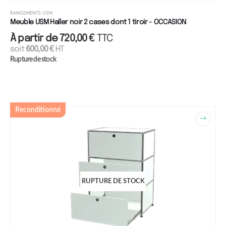
RANGEMENTS USM
Meuble USM Haller noir 2 cases dont 1 tiroir - OCCASION
À partir de
720,00
€
TTC
soit
600,00
€
HT
Rupture de stock
Reconditionné
RUPTURE DE STOCK