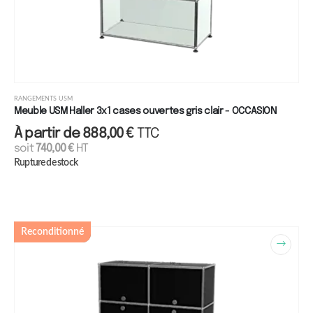
RANGEMENTS USM
Meuble USM Haller 3x1 cases ouvertes gris clair - OCCASION
À partir de
888,00
€
TTC
soit
740,00
€
HT
Rupture de stock
Reconditionné