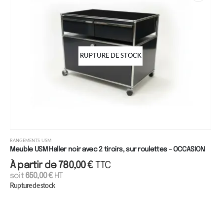
RUPTURE DE STOCK
RANGEMENTS USM
Meuble USM Haller noir avec 2 tiroirs, sur roulettes - OCCASION
À partir de
780,00
€
TTC
soit
650,00
€
HT
Rupture de stock