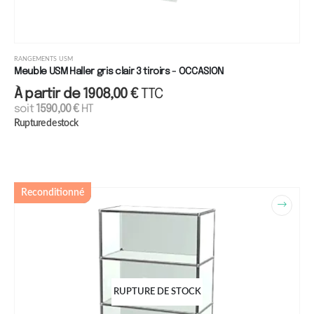
RANGEMENTS USM
Meuble USM Haller gris clair 3 tiroirs - OCCASION
À partir de
1908,00
€
TTC
soit
1590,00
€
HT
Rupture de stock
Reconditionné
RUPTURE DE STOCK