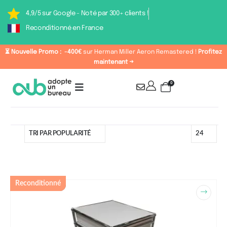
4,9/5 sur Google - Noté par 300+ clients !
Reconditionné en France
⏳ Nouvelle Promo :
-400€
sur Herman Miller Aeron Remastered !
Profitez
maintenant →
0
Catégorie : Rangements
Reconditionné
USM