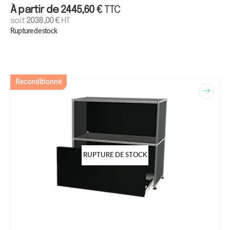
À partir de
2445,60
€
TTC
soit
2038,00
€
HT
Rupture de stock
Reconditionné
RUPTURE DE STOCK