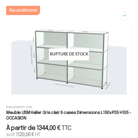
Reconditionné
RUPTURE DE STOCK
RANGEMENTS USM
Meuble USM Haller Gris clair 6 cases Dimensions L150xP35 H105 -
OCCASION
À partir de
1344,00
€
TTC
soit
1120,00
€
HT