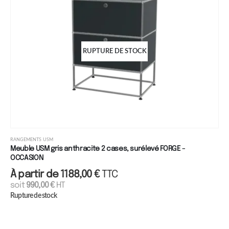
RUPTURE DE STOCK
RANGEMENTS USM
Meuble USM gris anthracite 2 cases, surélevé FORGE -
OCCASION
À partir de
1188,00
€
TTC
soit
990,00
€
HT
Rupture de stock